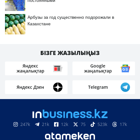
постоянными
Арбузы за год существенно подорожали в
Казахстане
БІЗГЕ ЖАЗЫЛЫҢЫЗ
Яндекс
Google
жаңалықтар
жаңалықтар
Яндекс Дзен
Telegram
247k
21k
12k
75
523k
17k