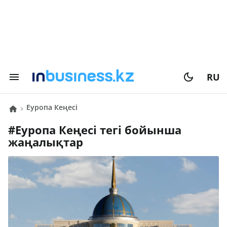
RU
Еуропа Кеңесі
#
Еуропа Кеңесі
тегі бойынша
жаңалықтар