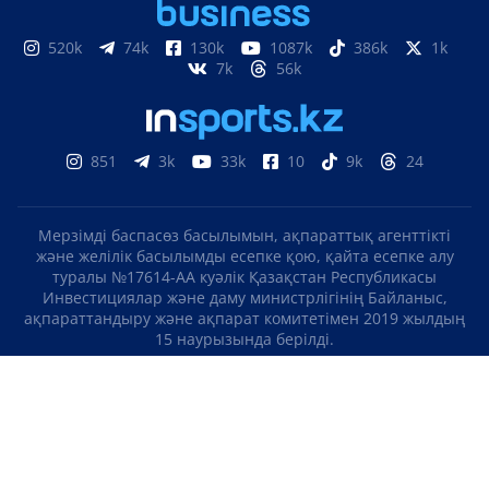
520k
74k
130k
1087k
386k
1k
7k
56k
851
3k
33k
10
9k
24
Мерзімді баспасөз басылымын, ақпараттық агенттікті
және желілік басылымды есепке қою, қайта есепке алу
туралы №17614-АА куәлік Қазақстан Республикасы
Инвестициялар және даму министрлігінің Байланыс,
ақпараттандыру және ақпарат комитетімен 2019 жылдың
15 наурызында берілді.
Отандық теле-, радиоарнаны есепке қою туралы
№KZ23VJB00000123 куәлік Қазақстан Республикасы
Инвестициялар және даму министрлігінің Байланыс,
ақпараттандыру және ақпарат комитетімен 2016 жылдың 8
қыркүйегінде берілді.