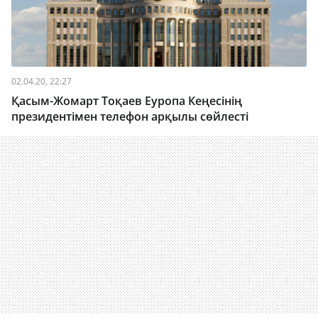
02.04.20, 22:27
Қасым-Жомарт Тоқаев Еуропа Кеңесінің
президентімен телефон арқылы сөйлесті