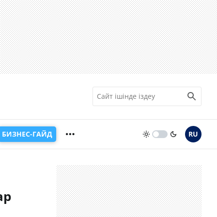
БИЗНЕС-ГАЙД
RU
ар