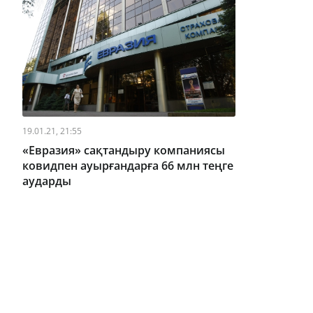
19.01.21, 21:55
«Евразия» сақтандыру компаниясы
ковидпен ауырғандарға 66 млн теңге
аударды