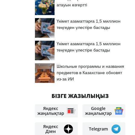
атауын өзгертті
Үкімет азаматтарға 1,5 миллион
теңгеден үлестіре бастады
Үкімет азаматтарға 1,5 миллион
теңгеден үлестіре бастады
Школьные программы и названия
предметов в Казахстане обновят
из-за ИИ
БІЗГЕ ЖАЗЫЛЫҢЫЗ
Яндекс
Google
жаңалықтар
жаңалықтар
Яндекс
Telegram
Дзен