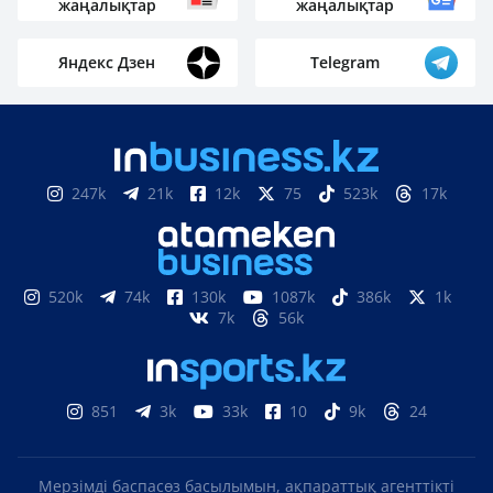
жаңалықтар
жаңалықтар
Яндекс Дзен
Telegram
247k
21k
12k
75
523k
17k
520k
74k
130k
1087k
386k
1k
7k
56k
851
3k
33k
10
9k
24
Мерзімді баспасөз басылымын, ақпараттық агенттікті