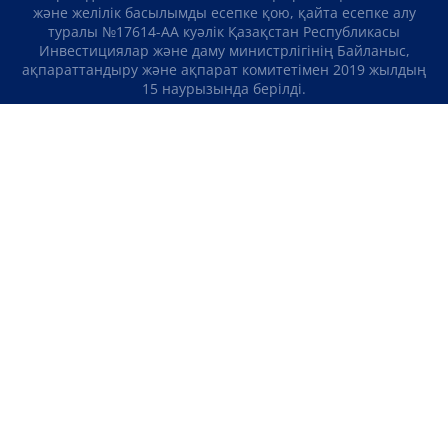
және желілік басылымды есепке қою, қайта есепке алу
туралы №17614-АА куәлік Қазақстан Республикасы
Инвестициялар және даму министрлігінің Байланыс,
ақпараттандыру және ақпарат комитетімен 2019 жылдың
15 наурызында берілді.
Отандық теле-, радиоарнаны есепке қою туралы
№KZ23VJB00000123 куәлік Қазақстан Республикасы
Инвестициялар және даму министрлігінің Байланыс,
ақпараттандыру және ақпарат комитетімен 2016 жылдың 8
қыркүйегінде берілді.
МАТЕРИАЛДАРДЫ ПАЙДАЛАНУ ТУРАЛЫ КЕЛІСІМ
БІЗ ТУРАЛЫ
БАЙЛАНЫСТАР
ЖОБАЛАР
БОС ЖҰМЫС ОРЫНДАРЫ
РЕЙТИНГТЕР
«Atameken Business» Медиахолдингі
ҚҰПИЯЛЫЛЫҚ САЯСАТЫ