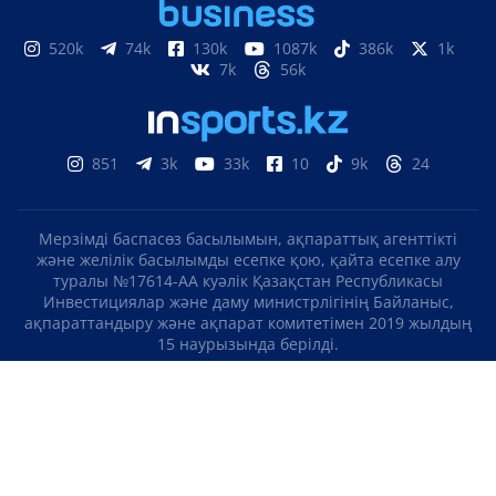
520k
74k
130k
1087k
386k
1k
7k
56k
851
3k
33k
10
9k
24
Мерзімді баспасөз басылымын, ақпараттық агенттікті
және желілік басылымды есепке қою, қайта есепке алу
туралы №17614-АА куәлік Қазақстан Республикасы
Инвестициялар және даму министрлігінің Байланыс,
ақпараттандыру және ақпарат комитетімен 2019 жылдың
15 наурызында берілді.
Отандық теле-, радиоарнаны есепке қою туралы
№KZ23VJB00000123 куәлік Қазақстан Республикасы
Инвестициялар және даму министрлігінің Байланыс,
ақпараттандыру және ақпарат комитетімен 2016 жылдың 8
қыркүйегінде берілді.