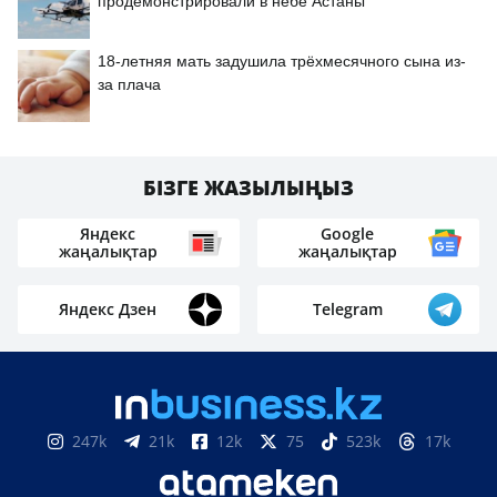
продемонстрировали в небе Астаны
18-летняя мать задушила трёхмесячного сына из-
за плача
БІЗГЕ ЖАЗЫЛЫҢЫЗ
Яндекс
Google
жаңалықтар
жаңалықтар
Яндекс Дзен
Telegram
247k
21k
12k
75
523k
17k