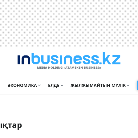
MEDIA HOLDING «ATAMEKЕN BUSINESS»
ЭКОНОМИКА
ЕЛДЕ
ЖЫЛЖЫМАЙТЫН МҮЛІК
ықтар