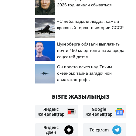
2026 год начали сбываться
«С неба падали люди»: самый
кровавый теракт в истории СССР
Цукерберга обязали выплатить
почти 450 млрд тенге из-за вреда
соцсетей детям
Он просто исчез над Тихим
океаном: тайна загадочной
авиакатастрофы
БІЗГЕ ЖАЗЫЛЫҢЫЗ
Яндекс
Google
жаңалықтар
жаңалықтар
Яндекс
Telegram
Дзен