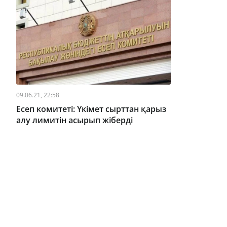
09.06.21, 22:58
Есеп комитеті: Үкімет сырттан қарыз
алу лимитін асырып жіберді