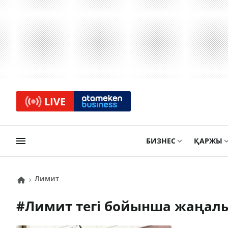
LIVE
БИЗНЕС
ҚАРЖЫ
лимит
#
лимит
тегі бойынша жаңал