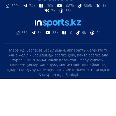
520k
74k
130k
1087k
386k
1k
7k
56k
851
3k
33k
10
9k
24
Мерзімді баспасөз басылымын, ақпараттық агенттікті
және желілік басылымды есепке қою, қайта есепке алу
туралы №17614-АА куәлік Қазақстан Республикасы
Инвестициялар және даму министрлігінің Байланыс,
ақпараттандыру және ақпарат комитетімен 2019 жылдың
15 наурызында берілді.
Отандық теле-, радиоарнаны есепке қою туралы
№KZ23VJB00000123 куәлік Қазақстан Республикасы
Инвестициялар және даму министрлігінің Байланыс,
ақпараттандыру және ақпарат комитетімен 2016 жылдың 8
қыркүйегінде берілді.
МАТЕРИАЛДАРДЫ ПАЙДАЛАНУ ТУРАЛЫ КЕЛІСІМ