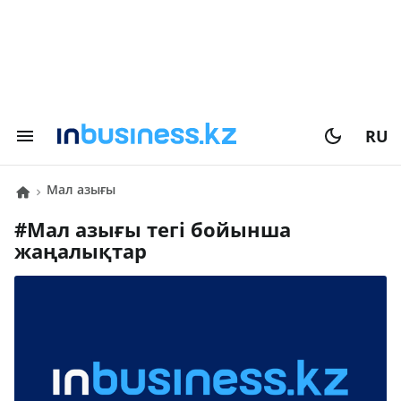
RU
мал азығы
#
мал азығы
тегі бойынша
жаңалықтар