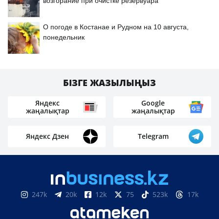
возгорание при очистке резервуара
О погоде в Костанае и Рудном на 10 августа,
понедельник
БІЗГЕ ЖАЗЫЛЫҢЫЗ
Яндекс
Google
жаңалықтар
жаңалықтар
Яндекс Дзен
Telegram
247k
20k
12k
75
523k
17k