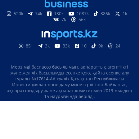
520k
74k
130k
1087k
386k
1k
7k
56k
851
3k
33k
10
9k
24
Мерзімді баспасөз басылымын, ақпараттық агенттікті
және желілік басылымды есепке қою, қайта есепке алу
туралы №17614-АА куәлік Қазақстан Республикасы
Инвестициялар және даму министрлігінің Байланыс,
ақпараттандыру және ақпарат комитетімен 2019 жылдың
15 наурызында берілді.
Отандық теле-, радиоарнаны есепке қою туралы
№KZ23VJB00000123 куәлік Қазақстан Республикасы
Инвестициялар және даму министрлігінің Байланыс,
ақпараттандыру және ақпарат комитетімен 2016 жылдың 8
қыркүйегінде берілді.