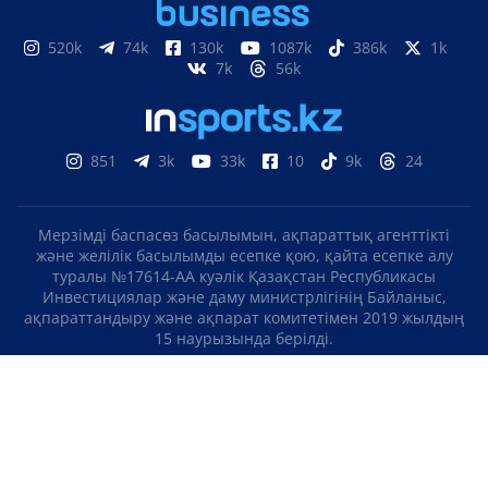
520k
74k
130k
1087k
386k
1k
7k
56k
851
3k
33k
10
9k
24
Мерзімді баспасөз басылымын, ақпараттық агенттікті
және желілік басылымды есепке қою, қайта есепке алу
туралы №17614-АА куәлік Қазақстан Республикасы
Инвестициялар және даму министрлігінің Байланыс,
ақпараттандыру және ақпарат комитетімен 2019 жылдың
15 наурызында берілді.
Отандық теле-, радиоарнаны есепке қою туралы
№KZ23VJB00000123 куәлік Қазақстан Республикасы
Инвестициялар және даму министрлігінің Байланыс,
ақпараттандыру және ақпарат комитетімен 2016 жылдың 8
қыркүйегінде берілді.