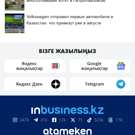
многоэтажками хотят в Петропавловске
Volkswagen отправил первые автомобили в
Казахстан: что привезут уже в августе
БІЗГЕ ЖАЗЫЛЫҢЫЗ
Яндекс
Google
жаңалықтар
жаңалықтар
Яндекс Дзен
Telegram
247k
21k
12k
75
523k
17k