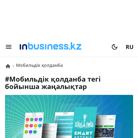
RU
мобильдік қолданба
#
мобильдік қолданба
тегі
бойынша жаңалықтар