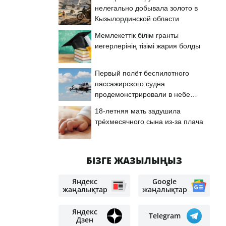
нелегально добывала золото в
Кызылординской области
Мемлекеттік білім гранты
иегерлерінің тізімі жария болды
Первый полёт беспилотного
пассажирского судна
продемонстрировали в небе
Астаны
18-летняя мать задушила
трёхмесячного сына из-за плача
БІЗГЕ ЖАЗЫЛЫҢЫЗ
Яндекс
Google
жаңалықтар
жаңалықтар
Яндекс
Telegram
Дзен