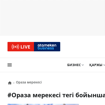
LIVE
БИЗНЕС
ҚАРЖЫ
Ораза мерекесі
#
Ораза мерекесі
тегі бойынш