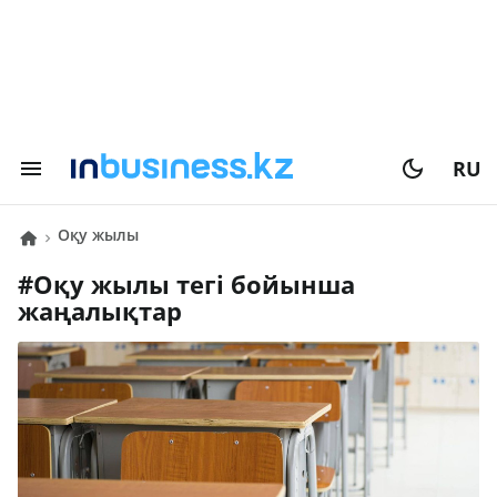
RU
оқу жылы
#
оқу жылы
тегі бойынша
жаңалықтар