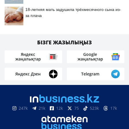
18-летняя мать задушила трёхмесячного сына из-
за плача
БІЗГЕ ЖАЗЫЛЫҢЫЗ
Яндекс
Google
жаңалықтар
жаңалықтар
Яндекс Дзен
Telegram
247k
21k
12k
75
523k
17k