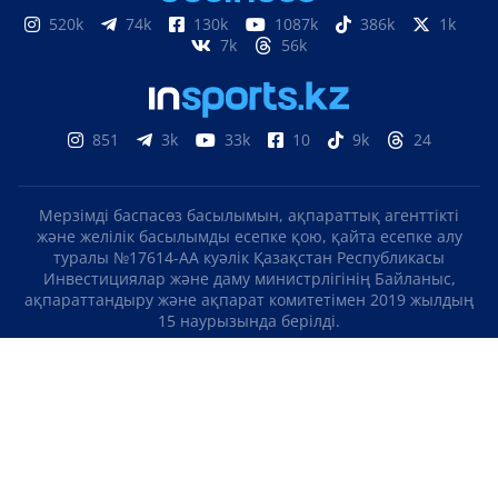
520k
74k
130k
1087k
386k
1k
7k
56k
851
3k
33k
10
9k
24
Мерзімді баспасөз басылымын, ақпараттық агенттікті
және желілік басылымды есепке қою, қайта есепке алу
туралы №17614-АА куәлік Қазақстан Республикасы
Инвестициялар және даму министрлігінің Байланыс,
ақпараттандыру және ақпарат комитетімен 2019 жылдың
15 наурызында берілді.
Отандық теле-, радиоарнаны есепке қою туралы
№KZ23VJB00000123 куәлік Қазақстан Республикасы
Инвестициялар және даму министрлігінің Байланыс,
ақпараттандыру және ақпарат комитетімен 2016 жылдың 8
қыркүйегінде берілді.
МАТЕРИАЛДАРДЫ ПАЙДАЛАНУ ТУРАЛЫ КЕЛІСІМ