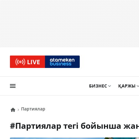
LIVE
БИЗНЕС
ҚАРЖЫ
партиялар
#
партиялар
тегі бойынша жа