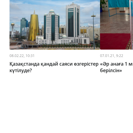
08.02.22, 10:31
07.01.21, 9:22
Қазақстанда қандай саяси өзгерістер
«Әр анаға 1 
күтілуде?
берілсін»