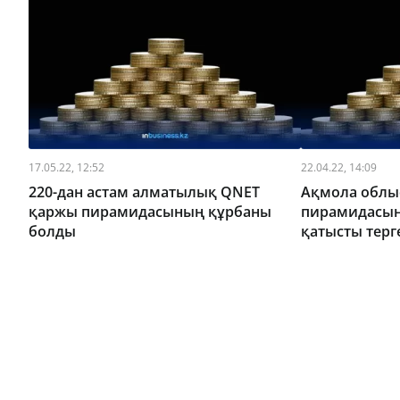
17.05.22, 12:52
22.04.22, 14:09
220-дан астам алматылық QNET
Ақмола облы
қаржы пирамидасының құрбаны
пирамидасы
болды
қатысты терг