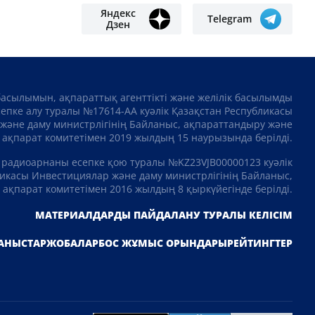
Яндекс
Telegram
Дзен
басылымын, ақпараттық агенттікті және желілік басылымды
сепке алу туралы №17614-АА куәлік Қазақстан Республикасы
және даму министрлігінің Байланыс, ақпараттандыру және
ақпарат комитетімен 2019 жылдың 15 наурызында берілді.
 радиоарнаны есепке қою туралы №KZ23VJB00000123 куәлік
икасы Инвестициялар және даму министрлігінің Байланыс,
ақпарат комитетімен 2016 жылдың 8 қыркүйегінде берілді.
МАТЕРИАЛДАРДЫ ПАЙДАЛАНУ ТУРАЛЫ КЕЛІСІМ
АНЫСТАР
ЖОБАЛАР
БОС ЖҰМЫС ОРЫНДАРЫ
РЕЙТИНГТЕР