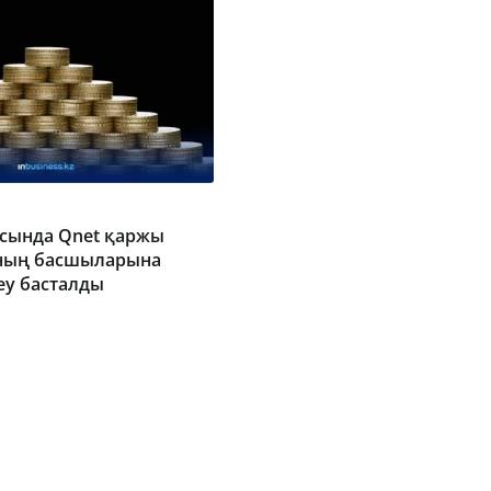
сында Qnet қаржы
ның басшыларына
еу басталды