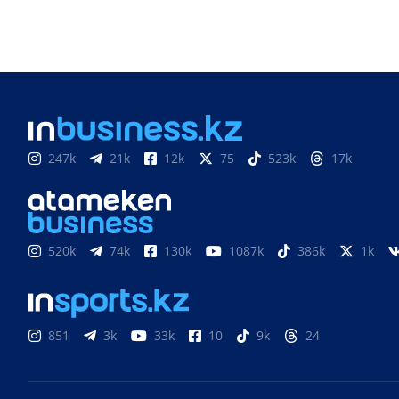
247k
21k
12k
75
523k
17k
520k
74k
130k
1087k
386k
1k
851
3k
33k
10
9k
24