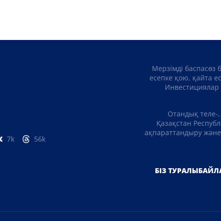
Мерзімді баспасөз 
есепке қою, қайта е
Инвестициялар 
Отандық теле-,
Қазақстан Республ
ақпараттандыру және 
7k
56k
БІЗ ТУРАЛЫ
БАЙЛ