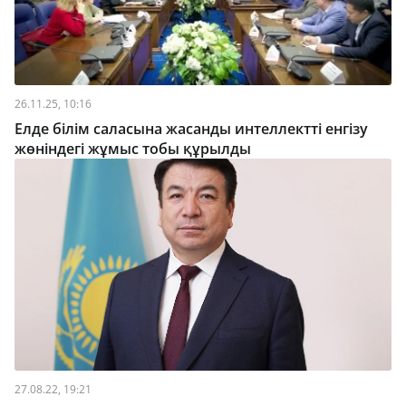
26.11.25, 10:16
Елде білім саласына жасанды интеллектті енгізу
жөніндегі жұмыс тобы құрылды
27.08.22, 19:21