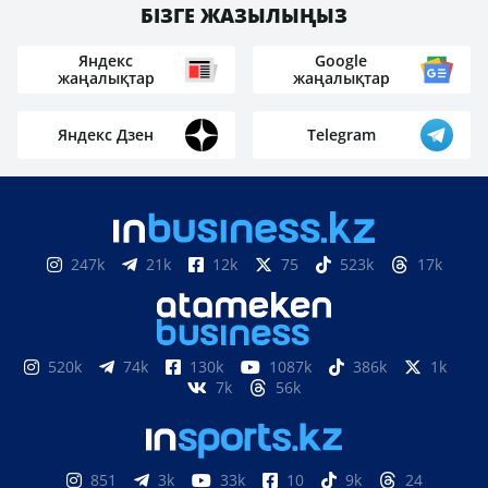
БІЗГЕ ЖАЗЫЛЫҢЫЗ
Яндекс
Google
жаңалықтар
жаңалықтар
Яндекс Дзен
Telegram
247k
21k
12k
75
523k
17k
520k
74k
130k
1087k
386k
1k
7k
56k
851
3k
33k
10
9k
24