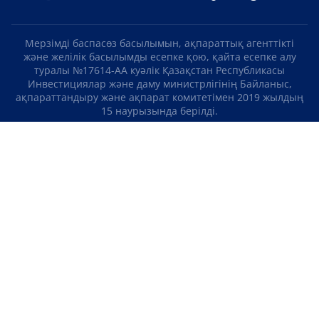
Мерзімді баспасөз басылымын, ақпараттық агенттікті
және желілік басылымды есепке қою, қайта есепке алу
туралы №17614-АА куәлік Қазақстан Республикасы
Инвестициялар және даму министрлігінің Байланыс,
ақпараттандыру және ақпарат комитетімен 2019 жылдың
15 наурызында берілді.
Отандық теле-, радиоарнаны есепке қою туралы
№KZ23VJB00000123 куәлік Қазақстан Республикасы
Инвестициялар және даму министрлігінің Байланыс,
ақпараттандыру және ақпарат комитетімен 2016 жылдың 8
қыркүйегінде берілді.
МАТЕРИАЛДАРДЫ ПАЙДАЛАНУ ТУРАЛЫ КЕЛІСІМ
БІЗ ТУРАЛЫ
БАЙЛАНЫСТАР
ЖОБАЛАР
БОС ЖҰМЫС ОРЫНДАРЫ
РЕЙТИНГТЕР
«Atameken Business» Медиахолдингі