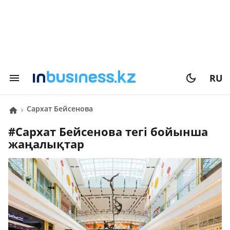
RU
Сархат Бейсенова
#
Сархат Бейсенова
тегі бойынша
жаңалықтар