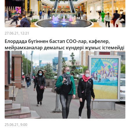
27.06.21, 12:21
Елордада бүгіннен бастап СОО-лар, кафелер,
мейрамханалар демалыс күндері жұмыс істемейді
25.06.21, 9:00