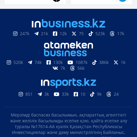
247k
21k
12k
75
523k
17k
520k
74k
130k
1087k
386k
1k
7k
56k
851
3k
33k
10
9k
24
Мерзімді баспасөз басылымын, ақпараттық агенттікті
және желілік басылымды есепке қою, қайта есепке алу
туралы №17614-АА куәлік Қазақстан Республикасы
Инвестициялар және даму министрлігінің Байланыс,