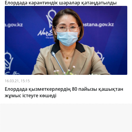
Елордада карантиндік шаралар қатаңдатылды
16.03.21, 15:15
Елордада қызметкерлердің 80 пайызы қашықтан
жұмыс істеуге көшеді