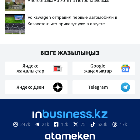
многоэтажками хотят в Петропавловске
Volkswagen отправил первые автомобили в
Казахстан: что привезут уже в августе
БІЗГЕ ЖАЗЫЛЫҢЫЗ
Яндекс
Google
жаңалықтар
жаңалықтар
Яндекс Дзен
Telegram
247k
21k
12k
75
523k
17k