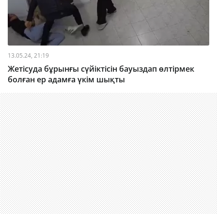
13.05.24, 21:19
Жетісуда бұрынғы сүйіктісін бауыздап өлтірмек
болған ер адамға үкім шықты