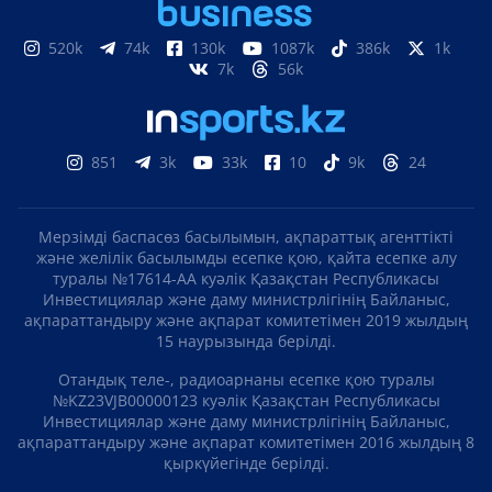
520k
74k
130k
1087k
386k
1k
7k
56k
851
3k
33k
10
9k
24
Мерзімді баспасөз басылымын, ақпараттық агенттікті
және желілік басылымды есепке қою, қайта есепке алу
туралы №17614-АА куәлік Қазақстан Республикасы
Инвестициялар және даму министрлігінің Байланыс,
ақпараттандыру және ақпарат комитетімен 2019 жылдың
15 наурызында берілді.
Отандық теле-, радиоарнаны есепке қою туралы
№KZ23VJB00000123 куәлік Қазақстан Республикасы
Инвестициялар және даму министрлігінің Байланыс,
ақпараттандыру және ақпарат комитетімен 2016 жылдың 8
қыркүйегінде берілді.