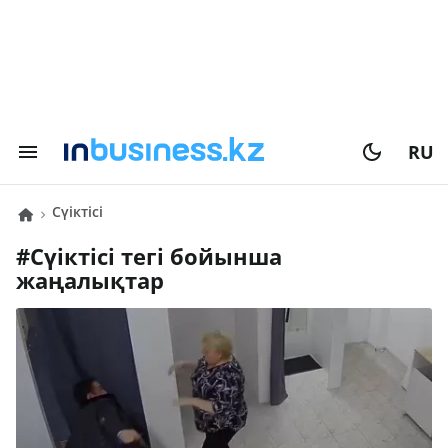
RU
сүіктісі
#
сүіктісі
тегі бойынша
жаңалықтар