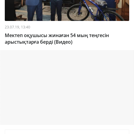
23.07.19, 13:40
Мектеп оқушысы жинаған 54 мың теңгесін
арыстықтарға берді (Видео)