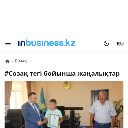
RU
Созақ
#
Созақ
тегі бойынша жаңалықтар