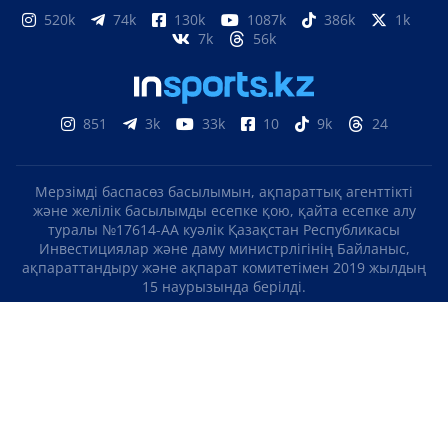
520k
74k
130k
1087k
386k
1k
7k
56k
851
3k
33k
10
9k
24
Мерзімді баспасөз басылымын, ақпараттық агенттікті
және желілік басылымды есепке қою, қайта есепке алу
туралы №17614-АА куәлік Қазақстан Республикасы
Инвестициялар және даму министрлігінің Байланыс,
ақпараттандыру және ақпарат комитетімен 2019 жылдың
15 наурызында берілді.
Отандық теле-, радиоарнаны есепке қою туралы
№KZ23VJB00000123 куәлік Қазақстан Республикасы
Инвестициялар және даму министрлігінің Байланыс,
ақпараттандыру және ақпарат комитетімен 2016 жылдың 8
қыркүйегінде берілді.
МАТЕРИАЛДАРДЫ ПАЙДАЛАНУ ТУРАЛЫ КЕЛІСІМ