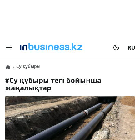
RU
су құбыры
#
су құбыры
тегі бойынша
жаңалықтар