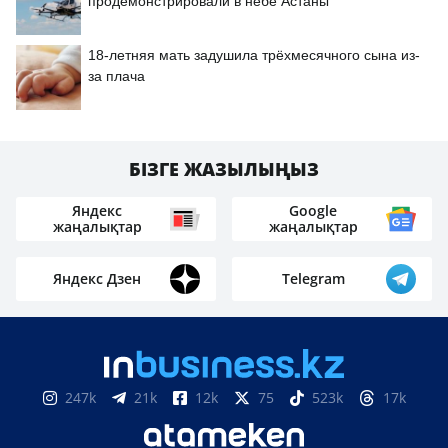
продемонстрировали в небе Астаны
18-летняя мать задушила трёхмесячного сына из-
за плача
БІЗГЕ ЖАЗЫЛЫҢЫЗ
Яндекс
Google
жаңалықтар
жаңалықтар
Яндекс Дзен
Telegram
247k
21k
12k
75
523k
17k