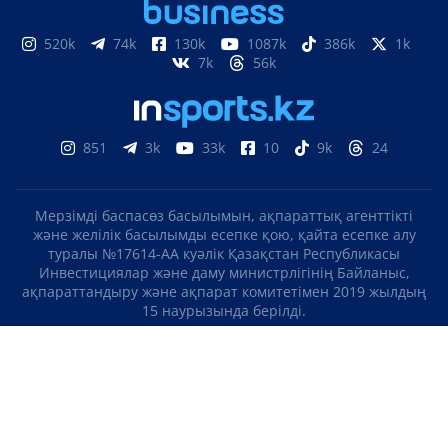
520k
74k
130k
1087k
386k
1k
7k
56k
851
3k
33k
10
9k
24
Мерзімді баспасөз басылымын, ақпараттық агенттікті
және желілік басылымды есепке қою, қайта есепке алу
туралы №17614-АА куәлік Қазақстан Республикасы
Инвестициялар және даму министрлігінің Байланыс,
ақпараттандыру және ақпарат комитетімен 2019 жылдың
15 наурызында берілді.
Отандық теле-, радиоарнаны есепке қою туралы
№KZ23VJB00000123 куәлік Қазақстан Республикасы
Инвестициялар және даму министрлігінің Байланыс,
ақпараттандыру және ақпарат комитетімен 2016 жылдың 8
қыркүйегінде берілді.