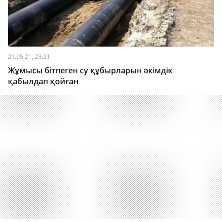
21.05.21, 23:21
Жұмысы бітпеген су құбырларын әкімдік
қабылдап қойған