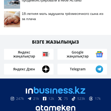
продемонстрировали в небе Астаны
18-летняя мать задушила трёхмесячного сына из-
за плача
БІЗГЕ ЖАЗЫЛЫҢЫЗ
Яндекс
Google
жаңалықтар
жаңалықтар
Яндекс Дзен
Telegram
247k
21k
12k
75
523k
17k