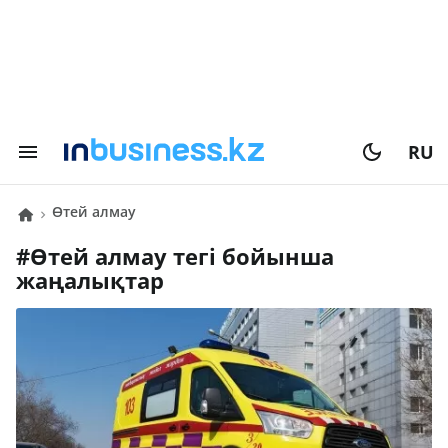
RU
өтей алмау
#
өтей алмау
тегі бойынша
жаңалықтар