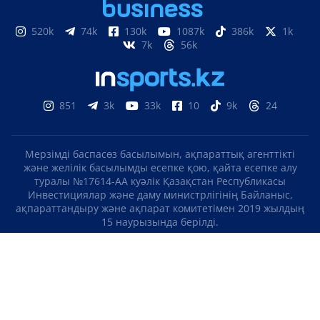
520k
74k
130k
1087k
386k
1k
7k
56k
851
3k
33k
10
9k
24
Мерзімді баспасөз басылымын, ақпараттық агенттікті
және желілік басылымды есепке қою, қайта есепке алу
туралы №17614-АА куәлік Қазақстан Республикасы
Инвестициялар және даму министрлігінің Байланыс,
ақпараттандыру және ақпарат комитетімен 2019 жылдың
15 наурызында берілді.
Отандық теле-, радиоарнаны есепке қою туралы
№KZ23VJB00000123 куәлік Қазақстан Республикасы
Инвестициялар және даму министрлігінің Байланыс,
ақпараттандыру және ақпарат комитетімен 2016 жылдың 8
қыркүйегінде берілді.