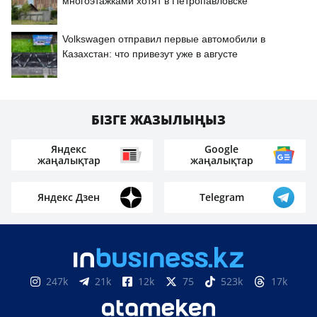
многоэтажками хотят в Петропавловске
Volkswagen отправил первые автомобили в
Казахстан: что привезут уже в августе
БІЗГЕ ЖАЗЫЛЫҢЫЗ
Яндекс
Google
жаңалықтар
жаңалықтар
Яндекс Дзен
Telegram
247k
21k
12k
75
523k
17k