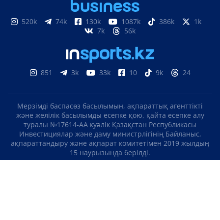
520k
74k
130k
1087k
386k
1k
7k
56k
851
3k
33k
10
9k
24
Мерзімді баспасөз басылымын, ақпараттық агенттікті
және желілік басылымды есепке қою, қайта есепке алу
туралы №17614-АА куәлік Қазақстан Республикасы
Инвестициялар және даму министрлігінің Байланыс,
ақпараттандыру және ақпарат комитетімен 2019 жылдың
15 наурызында берілді.
Отандық теле-, радиоарнаны есепке қою туралы
№KZ23VJB00000123 куәлік Қазақстан Республикасы
Инвестициялар және даму министрлігінің Байланыс,
ақпараттандыру және ақпарат комитетімен 2016 жылдың 8
қыркүйегінде берілді.