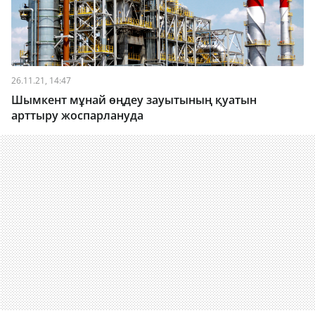
26.11.21, 14:47
Шымкент мұнай өңдеу зауытының қуатын
арттыру жоспарлануда