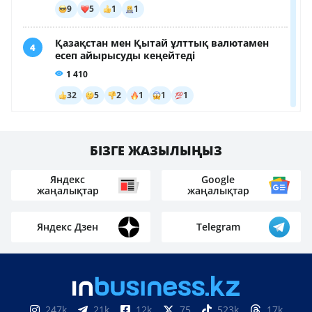
БІЗГЕ ЖАЗЫЛЫҢЫЗ
Яндекс
Google
жаңалықтар
жаңалықтар
Яндекс Дзен
Telegram
247k
21k
12k
75
523k
17k