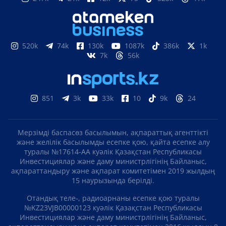
520k
74k
130k
1087k
386k
1k
7k
56k
851
3k
33k
10
9k
24
Мерзімді баспасөз басылымын, ақпараттық агенттікті
және желілік басылымды есепке қою, қайта есепке алу
туралы №17614-АА куәлік Қазақстан Республикасы
Инвестициялар және даму министрлігінің Байланыс,
ақпараттандыру және ақпарат комитетімен 2019 жылдың
15 наурызында берілді.
Отандық теле-, радиоарнаны есепке қою туралы
№KZ23VJB00000123 куәлік Қазақстан Республикасы
Инвестициялар және даму министрлігінің Байланыс,