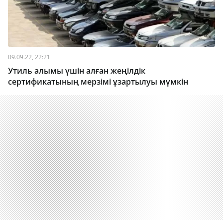
09.09.22, 22:21
Утиль алымы үшін алған жеңілдік
сертификатының мерзімі ұзартылуы мүмкін