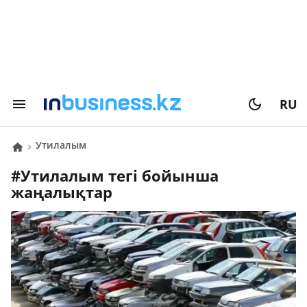
RU
Утилалым
#
Утилалым
тегі бойынша
жаңалықтар