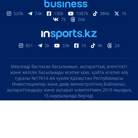
520k
74k
130k
1087k
386k
1k
7k
56k
851
3k
33k
10
9k
24
Мерзімді баспасөз басылымын, ақпараттық агенттікті
және желілік басылымды есепке қою, қайта есепке алу
туралы №17614-АА куәлік Қазақстан Республикасы
Инвестициялар және даму министрлігінің Байланыс,
ақпараттандыру және ақпарат комитетімен 2019 жылдың
15 наурызында берілді.
Отандық теле-, радиоарнаны есепке қою туралы
№KZ23VJB00000123 куәлік Қазақстан Республикасы
Инвестициялар және даму министрлігінің Байланыс,
ақпараттандыру және ақпарат комитетімен 2016 жылдың 8
қыркүйегінде берілді.