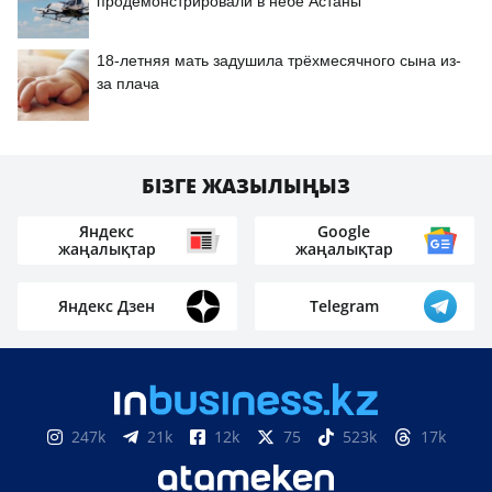
продемонстрировали в небе Астаны
18-летняя мать задушила трёхмесячного сына из-
за плача
БІЗГЕ ЖАЗЫЛЫҢЫЗ
Яндекс
Google
жаңалықтар
жаңалықтар
Яндекс Дзен
Telegram
247k
21k
12k
75
523k
17k