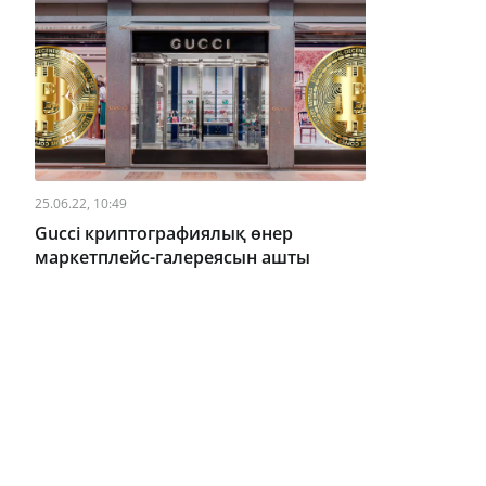
25.06.22, 10:49
Gucci криптографиялық өнер
маркетплейс-галереясын ашты