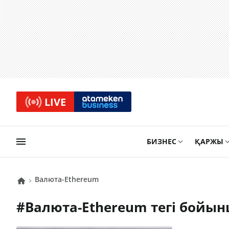
LIVE
БИЗНЕС
ҚАРЖЫ
валюта-Ethereum
#
валюта-Ethereum
тегі бойы