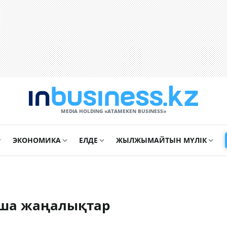
MEDIA HOLDING «ATAMEKЕN BUSINESS»
ЭКОНОМИКА
ЕЛДЕ
ЖЫЛЖЫМАЙТЫН МҮЛІК
нша жаңалықтар