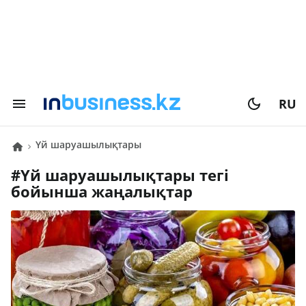
RU
үй шаруашылықтары
#
үй шаруашылықтары
тегі
бойынша жаңалықтар