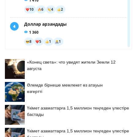
«Конец света»: что увидят жители Земли 12
августа
Әлемде бірнеше мемлекет өз атауын
өзгертті
Үкімет азаматтарға 1,5 миллион теңгеден үлестіре
бастады
Үкімет азаматтарға 1,5 миллион теңгеден үлестіре