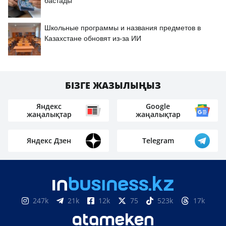
бастады
Школьные программы и названия предметов в
Казахстане обновят из-за ИИ
БІЗГЕ ЖАЗЫЛЫҢЫЗ
Яндекс
Google
жаңалықтар
жаңалықтар
Яндекс Дзен
Telegram
247k
21k
12k
75
523k
17k