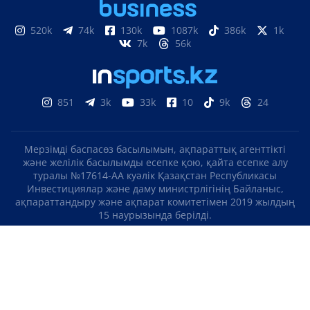
520k
74k
130k
1087k
386k
1k
7k
56k
851
3k
33k
10
9k
24
Мерзімді баспасөз басылымын, ақпараттық агенттікті
және желілік басылымды есепке қою, қайта есепке алу
туралы №17614-АА куәлік Қазақстан Республикасы
Инвестициялар және даму министрлігінің Байланыс,
ақпараттандыру және ақпарат комитетімен 2019 жылдың
15 наурызында берілді.
Отандық теле-, радиоарнаны есепке қою туралы
№KZ23VJB00000123 куәлік Қазақстан Республикасы
Инвестициялар және даму министрлігінің Байланыс,
ақпараттандыру және ақпарат комитетімен 2016 жылдың 8
қыркүйегінде берілді.