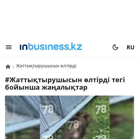
RU
жаттықтырушысын өлтірді
#
жаттықтырушысын өлтірді
тегі
бойынша жаңалықтар