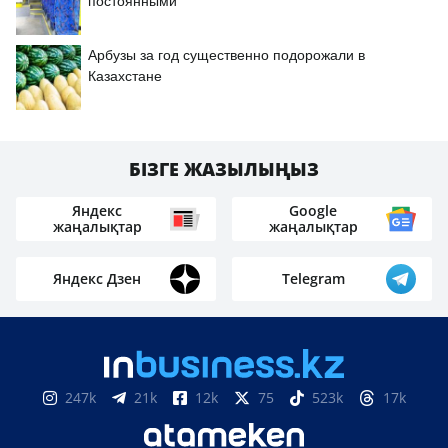
постоянными
Арбузы за год существенно подорожали в
Казахстане
БІЗГЕ ЖАЗЫЛЫҢЫЗ
Яндекс
Google
жаңалықтар
жаңалықтар
Яндекс Дзен
Telegram
247k
21k
12k
75
523k
17k