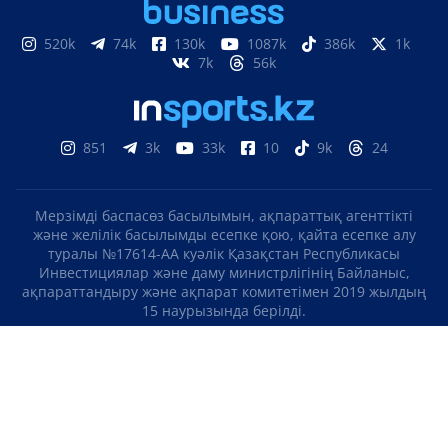
520k
74k
130k
1087k
386k
1k
7k
56k
851
3k
33k
10
9k
24
Мерзімді баспасөз басылымын, ақпараттық агенттікті
және желілік басылымды есепке қою, қайта есепке алу
туралы №17614-АА куәлік Қазақстан Республикасы
Инвестициялар және даму министрлігінің Байланыс,
ақпараттандыру және ақпарат комитетімен 2019 жылдың
15 наурызында берілді.
Отандық теле-, радиоарнаны есепке қою туралы
№KZ23VJB00000123 куәлік Қазақстан Республикасы
Инвестициялар және даму министрлігінің Байланыс,
ақпараттандыру және ақпарат комитетімен 2016 жылдың 8
қыркүйегінде берілді.