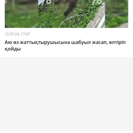
12.07.24, 17:07
Аю өз жаттықтырушысына шабуыл жасап, өлтіріп
қойды