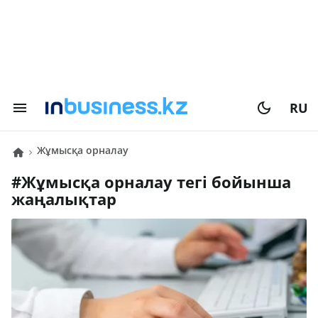
RU
жұмысқа орналау
#
жұмысқа орналау
тегі бойынша
жаңалықтар