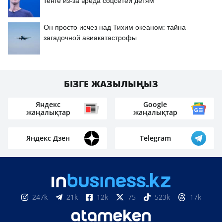
тенге из-за вреда соцсетей детям
Он просто исчез над Тихим океаном: тайна
загадочной авиакатастрофы
БІЗГЕ ЖАЗЫЛЫҢЫЗ
Яндекс
Google
жаңалықтар
жаңалықтар
Яндекс Дзен
Telegram
247k
21k
12k
75
523k
17k