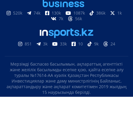
520k
74k
130k
1087k
386k
1k
7k
56k
851
3k
33k
10
9k
24
Мерзімді баспасөз басылымын, ақпараттық агенттікті
және желілік басылымды есепке қою, қайта есепке алу
туралы №17614-АА куәлік Қазақстан Республикасы
Инвестициялар және даму министрлігінің Байланыс,
ақпараттандыру және ақпарат комитетімен 2019 жылдың
15 наурызында берілді.
Отандық теле-, радиоарнаны есепке қою туралы
№KZ23VJB00000123 куәлік Қазақстан Республикасы
Инвестициялар және даму министрлігінің Байланыс,
ақпараттандыру және ақпарат комитетімен 2016 жылдың 8
қыркүйегінде берілді.