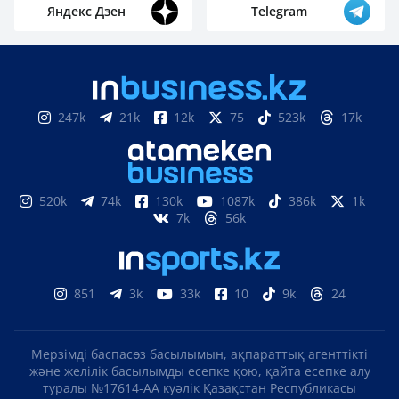
Яндекс Дзен
Telegram
247k
21k
12k
75
523k
17k
520k
74k
130k
1087k
386k
1k
7k
56k
851
3k
33k
10
9k
24
Мерзімді баспасөз басылымын, ақпараттық агенттікті
және желілік басылымды есепке қою, қайта есепке алу
туралы №17614-АА куәлік Қазақстан Республикасы