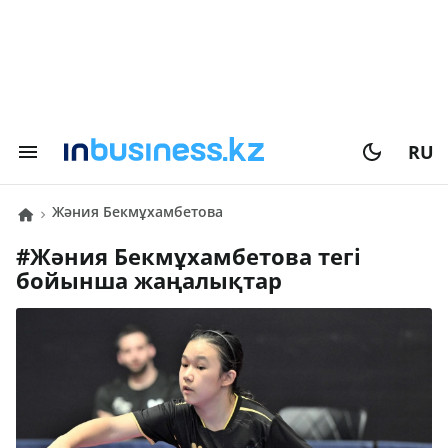
RU
Жәния Бекмұхамбетова
#
Жәния Бекмұхамбетова
тегі
бойынша жаңалықтар