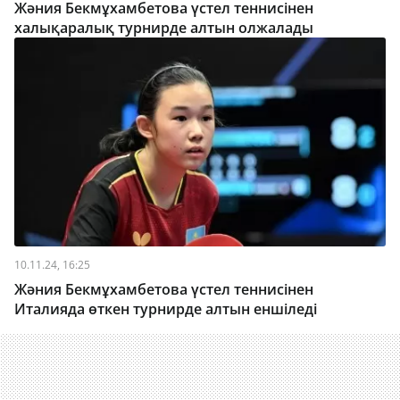
Жәния Бекмұхамбетова үстел теннисінен
халықаралық турнирде алтын олжалады
10.11.24, 16:25
Жәния Бекмұхамбетова үстел теннисінен
Италияда өткен турнирде алтын еншіледі