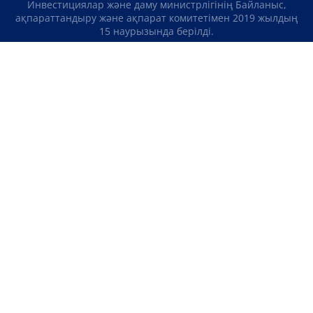
Инвестициялар және даму министрлігінің Байланыс,
ақпараттандыру және ақпарат комитетімен 2019 жылдың
15 наурызында берілді.
Отандық теле-, радиоарнаны есепке қою туралы
№KZ23VJB00000123 куәлік Қазақстан Республикасы
Инвестициялар және даму министрлігінің Байланыс,
ақпараттандыру және ақпарат комитетімен 2016 жылдың 8
қыркүйегінде берілді.
МАТЕРИАЛДАРДЫ ПАЙДАЛАНУ ТУРАЛЫ КЕЛІСІМ
БІЗ ТУРАЛЫ
БАЙЛАНЫСТАР
ЖОБАЛАР
БОС ЖҰМЫС ОРЫНДАРЫ
РЕЙТИНГТЕР
«Atameken Business» Медиахолдингі
ҚҰПИЯЛЫЛЫҚ САЯСАТЫ