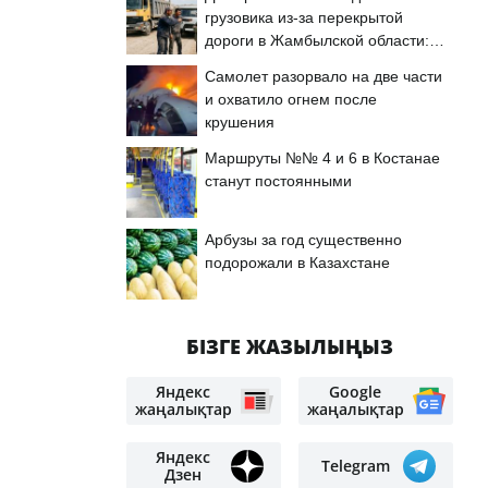
грузовика из-за перекрытой
дороги в Жамбылской области:
подробности
Самолет разорвало на две части
и охватило огнем после
крушения
Маршруты №№ 4 и 6 в Костанае
станут постоянными
Арбузы за год существенно
подорожали в Казахстане
БІЗГЕ ЖАЗЫЛЫҢЫЗ
Яндекс
Google
жаңалықтар
жаңалықтар
Яндекс
Telegram
Дзен