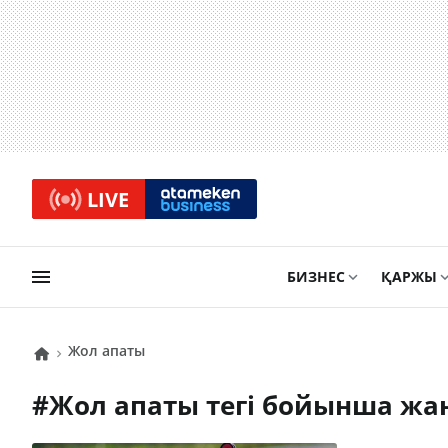
LIVE
БИЗНЕС
ҚАРЖЫ
жол апаты
#
жол апаты
тегі бойынша жа