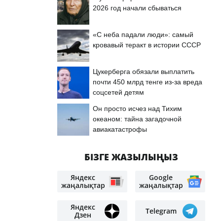
2026 год начали сбываться
«С неба падали люди»: самый
кровавый теракт в истории СССР
Цукерберга обязали выплатить
почти 450 млрд тенге из-за вреда
соцсетей детям
Он просто исчез над Тихим
океаном: тайна загадочной
авиакатастрофы
БІЗГЕ ЖАЗЫЛЫҢЫЗ
Яндекс
Google
жаңалықтар
жаңалықтар
Яндекс
Telegram
Дзен