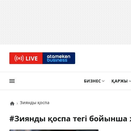
LIVE
БИЗНЕС
ҚАРЖЫ
зиянды қоспа
#
зиянды қоспа
тегі бойынша