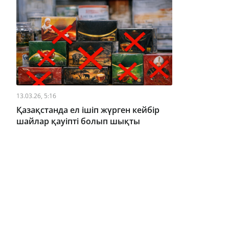
13.03.26, 5:16
Қазақстанда ел ішіп жүрген кейбір
шайлар қауіпті болып шықты