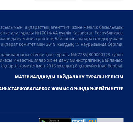
басылымын, ақпараттық агенттікті және желілік басылымды
сепке алу туралы №17614-АА куәлік Қазақстан Республикасы
және даму министрлігінің Байланыс, ақпараттандыру және
ақпарат комитетімен 2019 жылдың 15 наурызында берілді.
 радиоарнаны есепке қою туралы №KZ23VJB00000123 куәлік
икасы Инвестициялар және даму министрлігінің Байланыс,
ақпарат комитетімен 2016 жылдың 8 қыркүйегінде берілді.
МАТЕРИАЛДАРДЫ ПАЙДАЛАНУ ТУРАЛЫ КЕЛІСІМ
АНЫСТАР
ЖОБАЛАР
БОС ЖҰМЫС ОРЫНДАРЫ
РЕЙТИНГТЕР