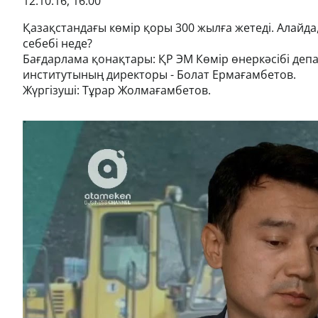
12.10.16, 16:00
Қазақстандағы көмір қоры 300 жылға жетеді. Алайда,
себебі неде?
Бағдарлама қонақтары: ҚР ЭМ Көмір өнеркәсібі деп
институтының директоры - Болат Ермағамбетов.
Жүргізуші: Тұрар Жолмағамбетов.