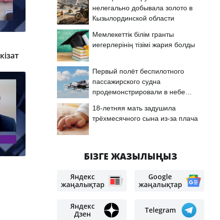
нелегально добывала золото в
Кызылординской области
Мемлекеттік білім гранты
иегерлерінің тізімі жария болды
кізат
Первый полёт беспилотного
пассажирского судна
продемонстрировали в небе
Астаны
18-летняя мать задушила
трёхмесячного сына из-за плача
БІЗГЕ ЖАЗЫЛЫҢЫЗ
Яндекс
Google
жаңалықтар
жаңалықтар
Яндекс
Telegram
Дзен