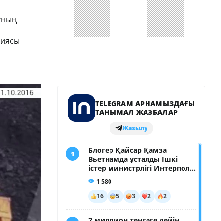
Мұның
миясы