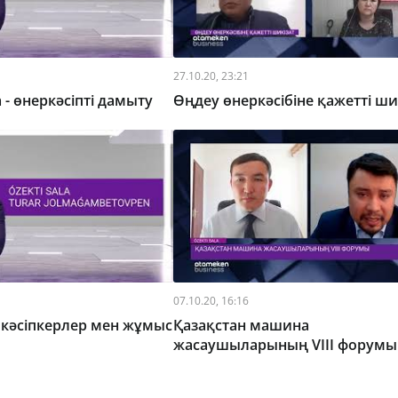
27.10.20, 23:21
 - өнеркәсіпті дамыту
Өңдеу өнеркәсібіне қажетті ши
07.10.20, 16:16
а кәсіпкерлер мен жұмыс
Қазақстан машина
жасаушыларының VIII форумы