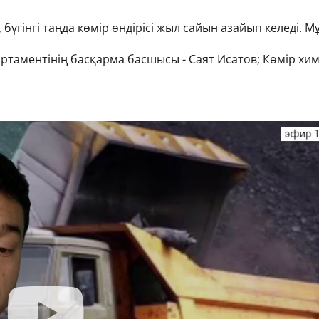
 бүгінгі таңда көмір өндірісі жыл сайын азайып келеді. 
артаментінің басқарма басшысы - Саят Исатов; Көмір хи