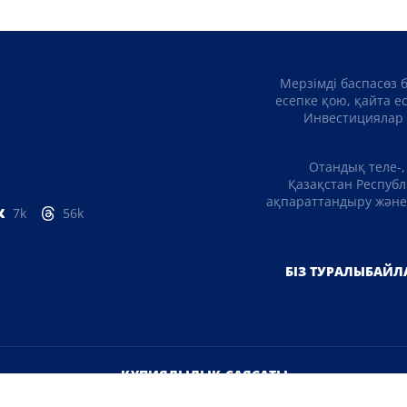
Мерзімді баспасөз 
есепке қою, қайта е
Инвестициялар 
Отандық теле-,
Қазақстан Республ
ақпараттандыру және 
7k
56k
БІЗ ТУРАЛЫ
БАЙЛ
ҚҰПИЯЛЫЛЫҚ САЯСАТЫ