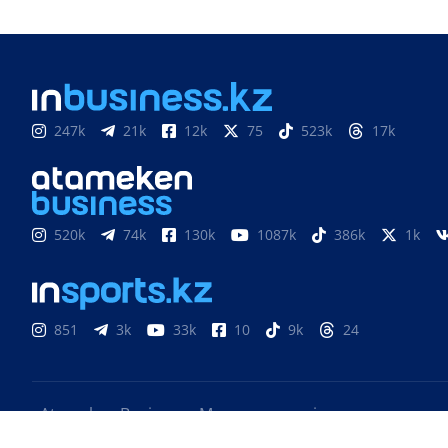
247k
21k
12k
75
523k
17k
520k
74k
130k
1087k
386k
1k
851
3k
33k
10
9k
24
«Atameken Business» Медиахолдингі