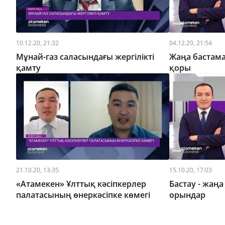
10.12.20, 21:32
04.12.20, 21:54
Мұнай-газ саласындағы жергілікті
Жаңа бастама
қамту
қоры
21.10.20, 13:35
15.10.20, 17:03
«Атамекен» Ұлттық кәсіпкерлер
Бастау - жаң
палатасының өнеркәсіпке көмегі
орындар