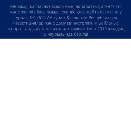
Мерзімді баспасөз басылымын, ақпараттық агенттікті
және желілік басылымды есепке қою, қайта есепке алу
туралы №17614-АА куәлік Қазақстан Республикасы
Инвестициялар және даму министрлігінің Байланыс,
ақпараттандыру және ақпарат комитетімен 2019 жылдың
15 наурызында берілді.
Отандық теле-, радиоарнаны есепке қою туралы
№KZ23VJB00000123 куәлік Қазақстан Республикасы
Инвестициялар және даму министрлігінің Байланыс,
ақпараттандыру және ақпарат комитетімен 2016 жылдың 8
қыркүйегінде берілді.
МАТЕРИАЛДАРДЫ ПАЙДАЛАНУ ТУРАЛЫ КЕЛІСІМ
БІЗ ТУРАЛЫ
БАЙЛАНЫСТАР
ЖОБАЛАР
БОС ЖҰМЫС ОРЫНДАРЫ
РЕЙТИНГТЕР
«Atameken Business» Медиахолдингі
ҚҰПИЯЛЫЛЫҚ САЯСАТЫ