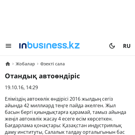
RU
Жобалар
Өзекті сала
Отандық автоөндіріс
19.10.16, 14:29
Еліміздің автокөлік өндірісі 2016 жылдың сегіз
айында 42 миллиард теңге пайда әкелген. Жыл
басын бергі қиындықтарға қарамай, тамыз айында
жеңіл автокөлік жасау 4 есеге өсім көрсеткен.
Бағдарлама қонақтары: Қазақстан индустриялық
даму институты, Салалык талдау орталыгынын бас