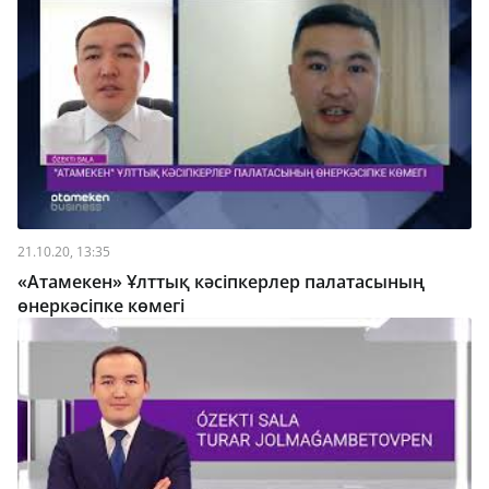
21.10.20, 13:35
«Атамекен» Ұлттық кәсіпкерлер палатасының
өнеркәсіпке көмегі