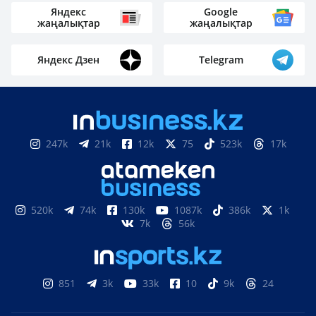
Яндекс
Google
жаңалықтар
жаңалықтар
Яндекс Дзен
Telegram
247k
21k
12k
75
523k
17k
520k
74k
130k
1087k
386k
1k
7k
56k
851
3k
33k
10
9k
24