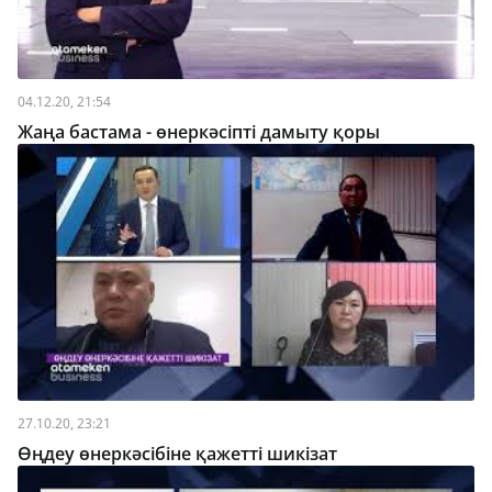
04.12.20, 21:54
Жаңа бастама - өнеркәсіпті дамыту қоры
27.10.20, 23:21
Өңдеу өнеркәсібіне қажетті шикізат