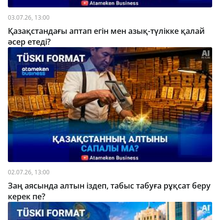
03.07.26, 13:00
Қазақстандағы аптап егін мен азық-түлікке қалай
әсер етеді?
02.07.26, 13:00
Заң аясында алтын іздеп, табыс табуға рұқсат беру
керек пе?