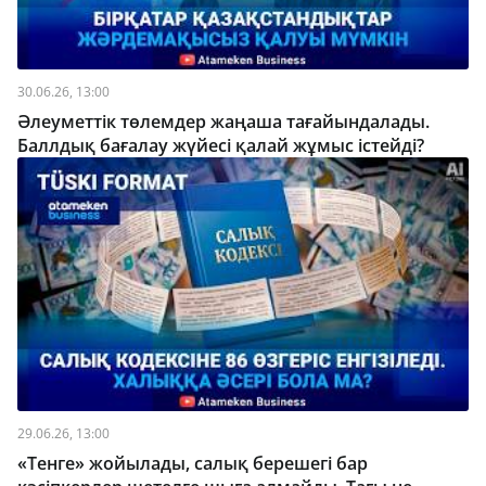
30.06.26, 13:00
Әлеуметтік төлемдер жаңаша тағайындалады.
Баллдық бағалау жүйесі қалай жұмыс істейді?
29.06.26, 13:00
«Тенге» жойылады, салық берешегі бар