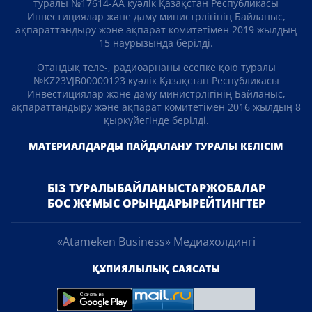
туралы №17614-АА куәлік Қазақстан Республикасы
Инвестициялар және даму министрлігінің Байланыс,
ақпараттандыру және ақпарат комитетімен 2019 жылдың
15 наурызында берілді.
Отандық теле-, радиоарнаны есепке қою туралы
№KZ23VJB00000123 куәлік Қазақстан Республикасы
Инвестициялар және даму министрлігінің Байланыс,
ақпараттандыру және ақпарат комитетімен 2016 жылдың 8
қыркүйегінде берілді.
МАТЕРИАЛДАРДЫ ПАЙДАЛАНУ ТУРАЛЫ КЕЛІСІМ
БІЗ ТУРАЛЫ
БАЙЛАНЫСТАР
ЖОБАЛАР
БОС ЖҰМЫС ОРЫНДАРЫ
РЕЙТИНГТЕР
«Atameken Business» Медиахолдингі
ҚҰПИЯЛЫЛЫҚ САЯСАТЫ