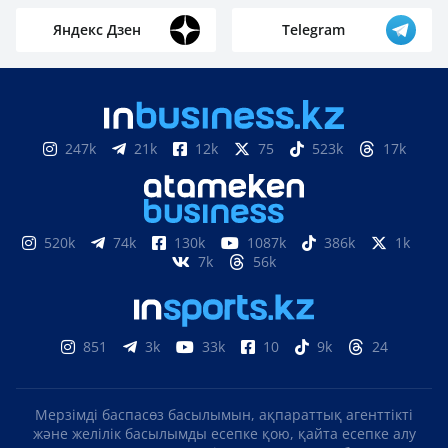
Яндекс Дзен
Telegram
247k
21k
12k
75
523k
17k
520k
74k
130k
1087k
386k
1k
7k
56k
851
3k
33k
10
9k
24
Мерзімді баспасөз басылымын, ақпараттық агенттікті
және желілік басылымды есепке қою, қайта есепке алу