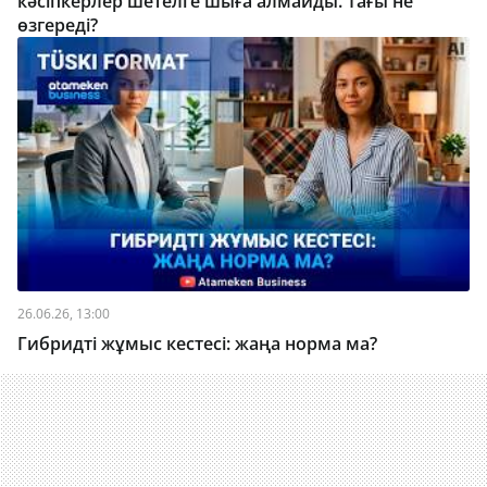
кәсіпкерлер шетелге шыға алмайды. Тағы не
өзгереді?
26.06.26, 13:00
Гибридті жұмыс кестесі: жаңа норма ма?