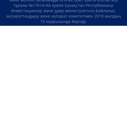
туралы №17614-АА куәлік Қазақстан Республикасы
Инвестициялар және даму министрлігінің Байланыс,
ақпараттандыру және ақпарат комитетімен 2019 жылдың
15 наурызында берілді.
Отандық теле-, радиоарнаны есепке қою туралы
№KZ23VJB00000123 куәлік Қазақстан Республикасы
Инвестициялар және даму министрлігінің Байланыс,
ақпараттандыру және ақпарат комитетімен 2016 жылдың 8
қыркүйегінде берілді.
МАТЕРИАЛДАРДЫ ПАЙДАЛАНУ ТУРАЛЫ КЕЛІСІМ
БІЗ ТУРАЛЫ
БАЙЛАНЫСТАР
ЖОБАЛАР
БОС ЖҰМЫС ОРЫНДАРЫ
РЕЙТИНГТЕР
«Atameken Business» Медиахолдингі
ҚҰПИЯЛЫЛЫҚ САЯСАТЫ