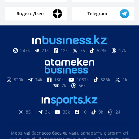
Яндекс Дзен
Telegram
247k
21k
12k
75
523k
17k
520k
74k
130k
1087k
386k
1k
7k
56k
851
3k
33k
10
9k
24
Мерзімді баспасөз басылымын, ақпараттық агенттікті
және желілік басылымды есепке қою, қайта есепке алу