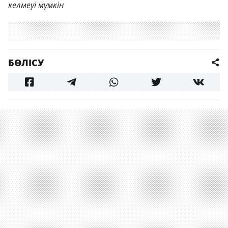
келмеуі мүмкін
БӨЛІСУ