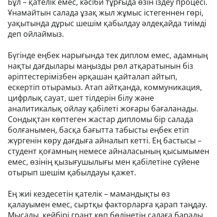
Бұл – қателік емес, кәсіби тұрғыда өзін іздеу процесі.
Ұнамайтын салада ұзақ жыл жұмыс істегеннен гөрі,
уақытында дұрыс шешім қабылдау әлдеқайда тиімді
деп ойлаймыз.
Бүгінде еңбек нарығында тек диплом емес, адамның
нақты дағдылары маңызды рөл атқаратынын біз
әріптестерімізбен әрқашан қайталап айтып,
ескертіп отырамыз. Атап айтқанда, коммуникация,
цифрлық сауат, шет тілдерін білу және
аналитикалық ойлау қабілеті жоғары бағаланады.
Сондықтан көптеген жастар дипломы бір салада
болғанымен, басқа бағытта табысты еңбек етіп
жүргенін көру дағдыға айналып кетті. Ең бастысы –
студент қоғамның немесе айналасының қысымымен
емес, өзінің қызығушылығы мен қабілетіне сүйене
отырып шешім қабылдауы қажет.
Ең жиі кездесетін қателік – мамандықты өз
қалауымен емес, сыртқы факторларға қарап таңдау.
Мысалы, кейбірі грант көп бөлінетін салаға барады,