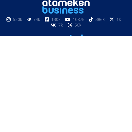
520k
74k
130k
1087k
386k
1k
7k
56k
851
3k
33k
10
9k
24
Мерзімді баспасөз басылымын, ақпараттық агенттікті
және желілік басылымды есепке қою, қайта есепке алу
туралы №17614-АА куәлік Қазақстан Республикасы
Инвестициялар және даму министрлігінің Байланыс,
ақпараттандыру және ақпарат комитетімен 2019 жылдың
15 наурызында берілді.
Отандық теле-, радиоарнаны есепке қою туралы
№KZ23VJB00000123 куәлік Қазақстан Республикасы
Инвестициялар және даму министрлігінің Байланыс,
ақпараттандыру және ақпарат комитетімен 2016 жылдың 8
қыркүйегінде берілді.