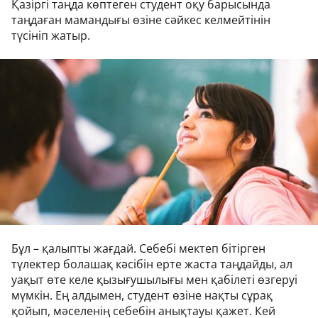
Қазіргі таңда көптеген студент оқу барысында
таңдаған мамандығы өзіне сәйкес келмейтінін
түсініп жатыр.
Бұл – қалыпты жағдай. Себебі мектеп бітірген
түлектер болашақ кәсібін ерте жаста таңдайды, ал
уақыт өте келе қызығушылығы мен қабілеті өзгеруі
мүмкін. Ең алдымен, студент өзіне нақты сұрақ
қойып, мәселенің себебін анықтауы қажет. Кей