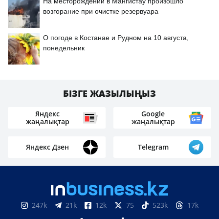
На месторождении в Мангистау произошло
возгорание при очистке резервуара
О погоде в Костанае и Рудном на 10 августа,
понедельник
БІЗГЕ ЖАЗЫЛЫҢЫЗ
Яндекс
Google
жаңалықтар
жаңалықтар
Яндекс Дзен
Telegram
247k
21k
12k
75
523k
17k