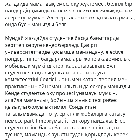
жағдайда мамандық емес, оқу жүктемесі, белгілі бір
пәндердің қиындығы немесе психологиялық қысым
әсер етуі мүмкін. Ал егер саланың өзі қызықтырмаса,
онда бұл – маңызды белгі.
Мұндай жағдайда студентке басқа бағыттарды
зерттеп көруге кеңес беріледі. Қазіргі
университеттерде қосымша мамандану, elective
пәндер, minor бағдарламалары және академиялық
мобильдік мүмкіндіктері қарастырылған. Бұл
студентке өз қызығушылығын анықтауға
көмектесетіні белгілі. Сонымен қатар, теория мен
практиканың айырмашылығын да ескеру маңызды.
Кейде студентке оқу процесі ұнамауы мүмкін,
алайда мамандық бойынша жұмыс тәжірибесі
қызықты болуы ықтимал. Сондықтан
тағылымдамадан өту, еріктілік жобаларға қатысу
немесе part-time жұмыс істеп көру пайдалы. Егер
студент өзіне басқа бағыт жақын екенін нақты
түсінсе, мамандық ауыстырудан қорықпауы керек.