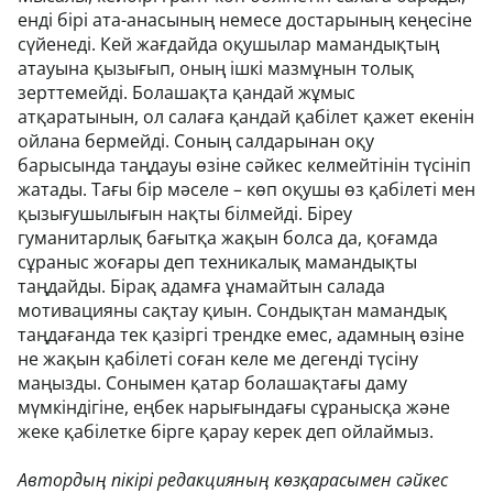
енді бірі ата-анасының немесе достарының кеңесіне
сүйенеді. Кей жағдайда оқушылар мамандықтың
атауына қызығып, оның ішкі мазмұнын толық
зерттемейді. Болашақта қандай жұмыс
атқаратынын, ол салаға қандай қабілет қажет екенін
ойлана бермейді. Соның салдарынан оқу
барысында таңдауы өзіне сәйкес келмейтінін түсініп
жатады. Тағы бір мәселе – көп оқушы өз қабілеті мен
қызығушылығын нақты білмейді. Біреу
гуманитарлық бағытқа жақын болса да, қоғамда
сұраныс жоғары деп техникалық мамандықты
таңдайды. Бірақ адамға ұнамайтын салада
мотивацияны сақтау қиын. Сондықтан мамандық
таңдағанда тек қазіргі трендке емес, адамның өзіне
не жақын қабілеті соған келе ме дегенді түсіну
маңызды. Сонымен қатар болашақтағы даму
мүмкіндігіне, еңбек нарығындағы сұранысқа және
жеке қабілетке бірге қарау керек деп ойлаймыз.
Автордың пікірі редакцияның көзқарасымен сәйкес