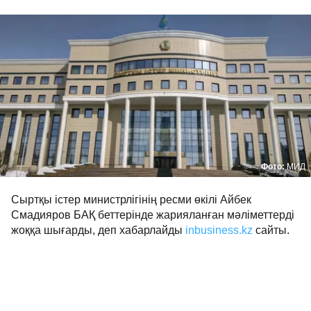
Фото:
МИД
Сыртқы істер министрлігінің ресми өкілі Айбек
Смадияров БАҚ беттерінде жарияланған мәліметтерді
жоққа шығарды, деп хабарлайды
inbusiness.kz
сайты.