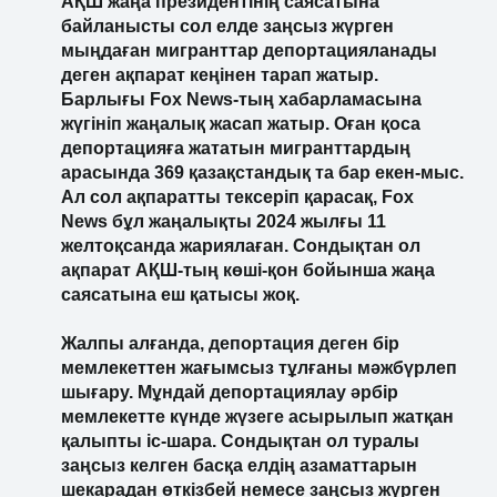
АҚШ жаңа президентінің саясатына
байланысты сол елде заңсыз жүрген
мыңдаған мигранттар депортацияланады
деген ақпарат кеңінен тарап жатыр.
Барлығы Fox News-тың хабарламасына
жүгініп жаңалық жасап жатыр. Оған қоса
депортацияға жататын мигранттардың
арасында 369 қазақстандық та бар екен-мыс.
Ал сол ақпаратты тексеріп қарасақ, Fox
News бұл жаңалықты 2024 жылғы 11
желтоқсанда жариялаған. Сондықтан ол
ақпарат АҚШ-тың көші-қон бойынша жаңа
саясатына еш қатысы жоқ.
Жалпы алғанда, депортация деген бір
мемлекеттен жағымсыз тұлғаны мәжбүрлеп
шығару. Мұндай депортациялау әрбір
мемлекетте күнде жүзеге асырылып жатқан
қалыпты іс-шара. Сондықтан ол туралы
заңсыз келген басқа елдің азаматтарын
шекарадан өткізбей немесе заңсыз жүрген