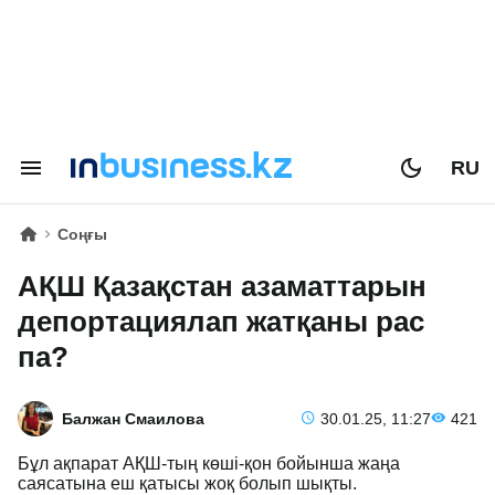
RU
Соңғы
АҚШ Қазақстан азаматтарын
депортациялап жатқаны рас
па?
Балжан Смаилова
30.01.25, 11:27
421
Бұл ақпарат АҚШ-тың көші-қон бойынша жаңа
саясатына еш қатысы жоқ болып шықты.