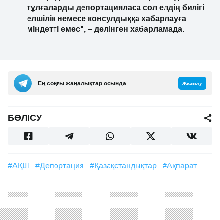
тұлғаларды депортацияласа сол елдің билігі
елшілік немесе консулдыққа хабарлауға
міндетті емес", – делінген хабарламада.
Ең соңғы жаңалықтар осында
Жазылу
БӨЛІСУ
#АҚШ
#депортация
#қазақстандықтар
#ақпарат