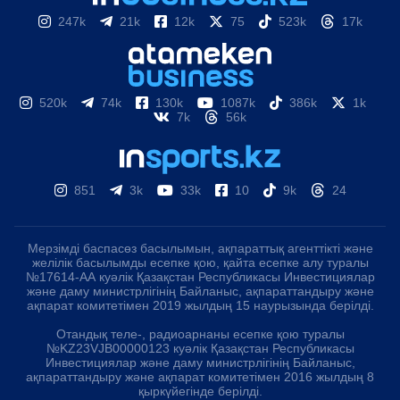
247k
21k
12k
75
523k
17k
520k
74k
130k
1087k
386k
1k
7k
56k
851
3k
33k
10
9k
24
Мерзімді баспасөз басылымын, ақпараттық агенттікті және
желілік басылымды есепке қою, қайта есепке алу туралы
№17614-АА куәлік Қазақстан Республикасы Инвестициялар
және даму министрлігінің Байланыс, ақпараттандыру және
ақпарат комитетімен 2019 жылдың 15 наурызында берілді.
Отандық теле-, радиоарнаны есепке қою туралы
№KZ23VJB00000123 куәлік Қазақстан Республикасы
Инвестициялар және даму министрлігінің Байланыс,
ақпараттандыру және ақпарат комитетімен 2016 жылдың 8
қыркүйегінде берілді.