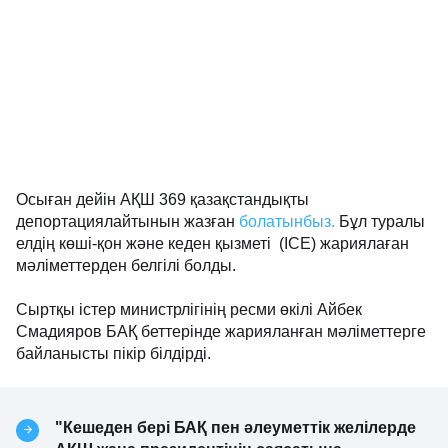
Осыған дейін АҚШ 369 қазақстандықты
депортациялайтынын жазған
болатынбыз.
Бұл туралы
елдің көші-қон және кеден қызметі (ICE) жариялаған
мәліметтерден белгілі болды.
Сыртқы істер министрлігінің ресми өкілі Айбек
Смадияров БАҚ беттерінде жарияланған мәліметтерге
байланысты пікір білдірді.
"Кешеден бері БАҚ пен әлеуметтік желілерде