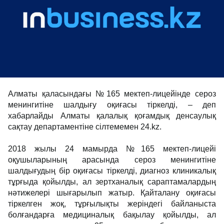
Алматы қаласындағы №165 мектеп-лицейінде сероз
менингитіне шалдығу оқиғасы тіркелді, – деп
хабарлайды Алматы қалалық қоғамдық денсаулық
сақтау департаментіне сілтемемен 24.kz.
2018 жылы 24 мамырда №165 мектеп-лицейі
оқушыларының арасында сероз менингитіне
шалдығудың бір оқиғасы тіркелді, диагноз клиникалық
тұрғыда қойылды, ал зертханалық сараптамалардың
нәтижелері шығарылып жатыр. Қайталану оқиғасы
тіркелген жоқ, тұрғылықты жеріндегі байланыста
болғандарға медициналық бақылау қойылды, ал