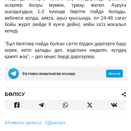
әсерлер болуы мүмкін, тұмау, жөтел. Ауруға
шалдығудың 1-2 күнінде бөртпе пайда болады,
көбінесе қолда, аяқта, ауыз қуысында, ол 24-48 сағат
бойы жүріп (кейде 8 күнге дейін), кейін ізсіз жоғалып
кетеді.
"Бұл белгілер пайда болған сәтте бірден дәрігерге бару
керек, кетіп қалады деп, өздігінен емделіп, күтудің
қажеті жоқ", – деп кеңес берді дәрігерлер.
Ең соңғы жаңалықтар осында
Жазылу
БӨЛІСУ
#Алматы қаласы
#диагноз