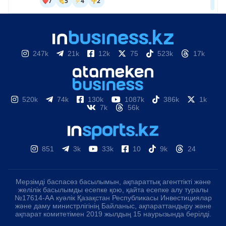
247k
21k
12k
75
523k
17k
520k
74k
130k
1087k
386k
1k
7k
56k
851
3k
33k
10
9k
24
Мерзімді баспасөз басылымын, ақпараттық агенттікті және
желілік басылымды есепке қою, қайта есепке алу туралы
№17614-АА куәлік Қазақстан Республикасы Инвестициялар
және даму министрлігінің Байланыс, ақпараттандыру және
ақпарат комитетімен 2019 жылдың 15 наурызында берілді.