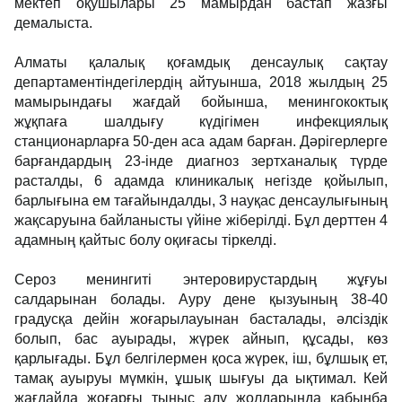
мектеп оқушылары 25 мамырдан бастап жазғы
демалыста.
Алматы қалалық қоғамдық денсаулық сақтау
департаментіндегілердің айтуынша, 2018 жылдың 25
мамырындағы жағдай бойынша, менингококтық
жұқпаға шалдығу күдігімен инфекциялық
станционарларға 50-ден аса адам барған. Дәрігерлерге
барғандардың 23-інде диагноз зертханалық түрде
расталды, 6 адамда клиникалық негізде қойылып,
барлығына ем тағайындалды, 3 науқас денсаулығының
жақсаруына байланысты үйіне жіберілді. Бұл дерттен 4
адамның қайтыс болу оқиғасы тіркелді.
Сероз менингиті энтеровирустардың жұғуы
салдарынан болады. Ауру дене қызуының 38-40
градусқа дейін жоғарылауынан басталады, әлсіздік
болып, бас ауырады, жүрек айнып, құсады, көз
қарлығады. Бұл белгілермен қоса жүрек, іш, бұлшық ет,
тамақ ауыруы мүмкін, ұшық шығуы да ықтимал. Кей
жағдайда жоғарғы тыныс алу жолдарында қабынба