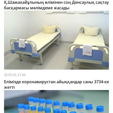
Қ.Шамахайұлының өлімінен соң Денсаулық сақтау
басқармасы мәлімдеме жасады
20.05.20, 21:44
Елімізде коронавирустан айыққандар саны 3734-ке
жетті