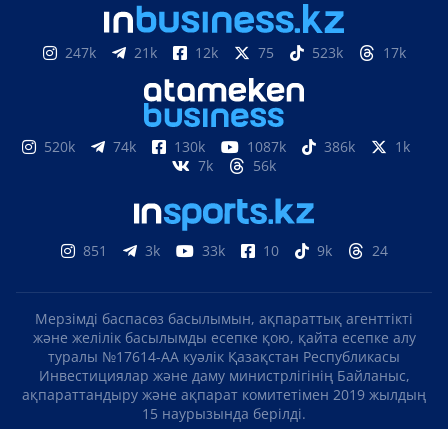
247k
21k
12k
75
523k
17k
520k
74k
130k
1087k
386k
1k
7k
56k
851
3k
33k
10
9k
24
Мерзімді баспасөз басылымын, ақпараттық агенттікті
және желілік басылымды есепке қою, қайта есепке алу
туралы №17614-АА куәлік Қазақстан Республикасы
Инвестициялар және даму министрлігінің Байланыс,
ақпараттандыру және ақпарат комитетімен 2019 жылдың
15 наурызында берілді.