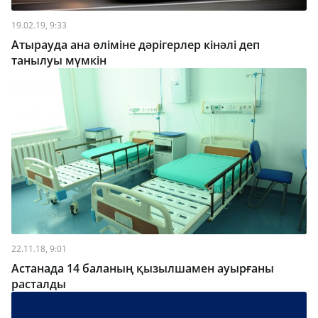
19.02.19, 9:33
Атырауда ана өліміне дәрігерлер кінәлі деп
танылуы мүмкін
22.11.18, 9:01
Астанада 14 баланың қызылшамен ауырғаны
расталды