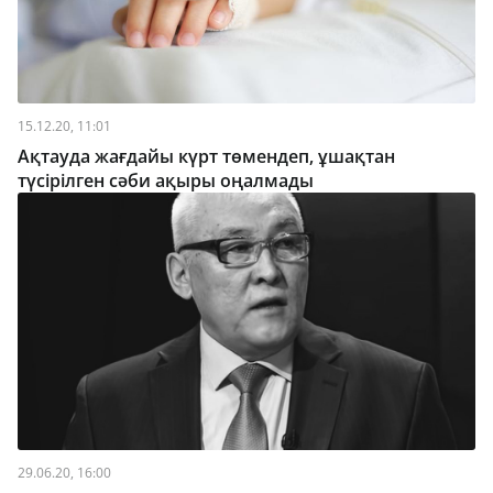
15.12.20, 11:01
Ақтауда жағдайы күрт төмендеп, ұшақтан
түсірілген сәби ақыры оңалмады
29.06.20, 16:00