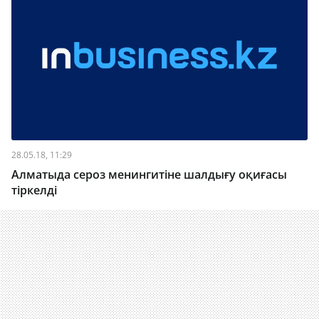
28.05.18, 11:29
Алматыда сероз менингитіне шалдығу оқиғасы
тіркелді