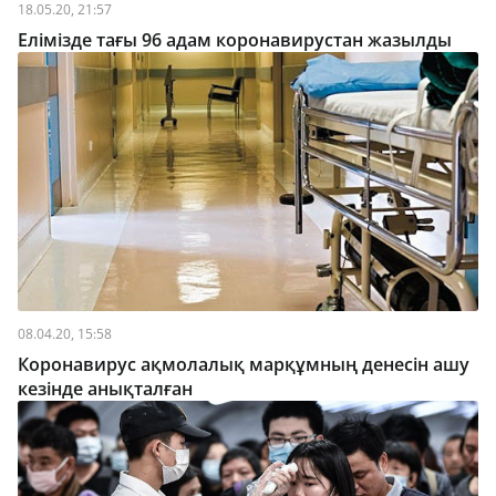
18.05.20, 21:57
Елімізде тағы 96 адам коронавирустан жазылды
08.04.20, 15:58
Коронавирус ақмолалық марқұмның денесін ашу
кезінде анықталған