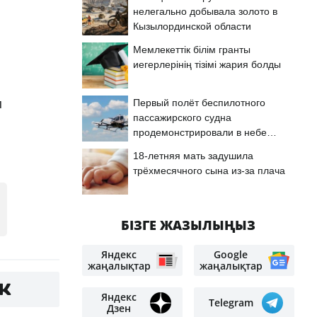
нелегально добывала золото в
Кызылординской области
Мемлекеттік білім гранты
иегерлерінің тізімі жария болды
п
Первый полёт беспилотного
пассажирского судна
продемонстрировали в небе
Астаны
18-летняя мать задушила
трёхмесячного сына из-за плача
БІЗГЕ ЖАЗЫЛЫҢЫЗ
Яндекс
Google
жаңалықтар
жаңалықтар
Яндекс
Telegram
Дзен