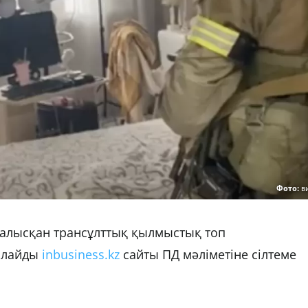
Фото:
в
алысқан трансұлттық қылмыстық топ
рлайды
inbusiness.kz
сайты ПД мәліметіне сілтеме