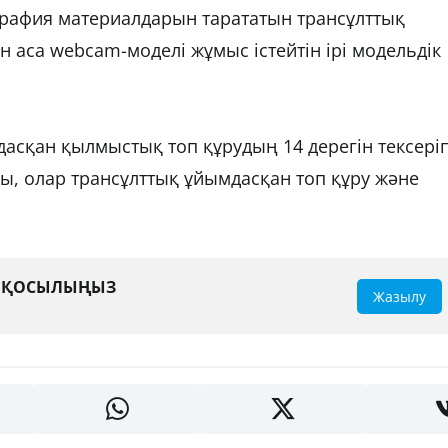
графия материалдарын тарататын трансұлттық
 аса webcam-моделі жұмыс істейтін ірі модельдік
дасқан қылмыстық топ құрудың 14 дерегін тексері
ды, олар трансұлттық ұйымдасқан топ құру және
А ҚОСЫЛЫҢЫЗ
Жазылу