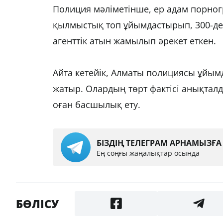
Полиция мәліметінше, ер адам порно
қылмыстық топ ұйымдастырып, 300-ден
агенттік атын жамылып әрекет еткен.
Айта кетейік, Алматы полициясы ұйым
жатыр. Олардың төрт фактісі анықтал
оған басшылық ету.
БІЗДІҢ ТЕЛЕГРАМ АРНАМЫЗҒ
Ең соңғы жаңалықтар осында
БӨЛІСУ