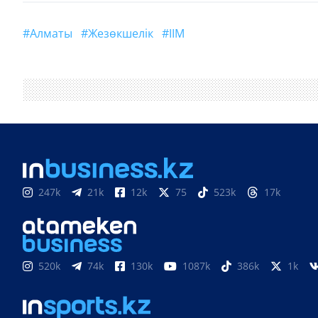
#Алматы
#жезөкшелік
#ІІМ
247k
21k
12k
75
523k
17k
520k
74k
130k
1087k
386k
1k