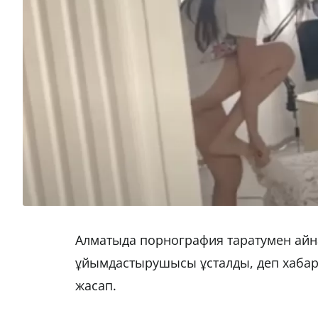
Алматыда порнография таратумен айн
ұйымдастырушысы ұсталды, деп хаба
жасап.