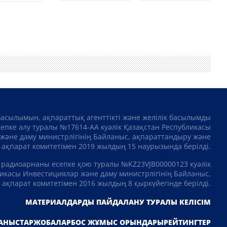
басылымын, ақпараттық агенттікті және желілік басылымды
сепке алу туралы №17614-АА куәлік Қазақстан Республикасы
және даму министрлігінің Байланыс, ақпараттандыру және
ақпарат комитетімен 2019 жылдың 15 наурызында берілді.
 радиоарнаны есепке қою туралы №KZ23VJB00000123 куәлік
икасы Инвестициялар және даму министрлігінің Байланыс,
ақпарат комитетімен 2016 жылдың 8 қыркүйегінде берілді.
МАТЕРИАЛДАРДЫ ПАЙДАЛАНУ ТУРАЛЫ КЕЛІСІМ
АНЫСТАР
ЖОБАЛАР
БОС ЖҰМЫС ОРЫНДАРЫ
РЕЙТИНГТЕР