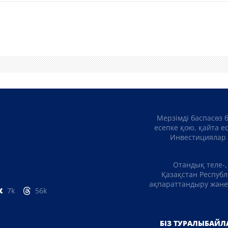
Мерзімді баспасөз 
есепке қою, қайта е
Инвестициялар 
Отандық теле-,
Қазақстан Республ
ақпараттандыру және 
7k
56k
БІЗ ТУРАЛЫ
БАЙЛ