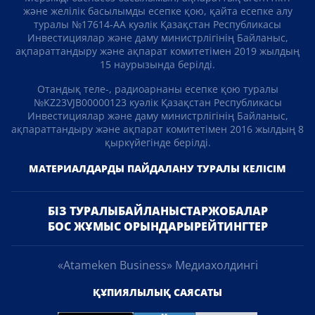
және желілік басылымды есепке қою, қайта есепке алу
туралы №17614-АА куәлік Қазақстан Республикасы
Инвестициялар және даму министрлігінің Байланыс,
ақпараттандыру және ақпарат комитетімен 2019 жылдың
15 наурызында берілді.
Отандық теле-, радиоарнаны есепке қою туралы
№KZ23VJB00000123 куәлік Қазақстан Республикасы
Инвестициялар және даму министрлігінің Байланыс,
ақпараттандыру және ақпарат комитетімен 2016 жылдың 8
қыркүйегінде берілді.
МАТЕРИАЛДАРДЫ ПАЙДАЛАНУ ТУРАЛЫ КЕЛІСІМ
БІЗ ТУРАЛЫ
БАЙЛАНЫСТАР
ЖОБАЛАР
БОС ЖҰМЫС ОРЫНДАРЫ
РЕЙТИНГТЕР
«Atameken Business» Медиахолдингі
ҚҰПИЯЛЫЛЫҚ САЯСАТЫ