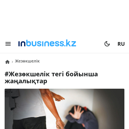
RU
жезөкшелік
#
жезөкшелік
тегі бойынша
жаңалықтар