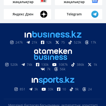
жаңалықтар
жаңалықтар
Яндекс Дзен
Telegram
247k
21k
12k
75
523k
17k
520k
74k
130k
1087k
386k
1k
7k
56k
851
3k
33k
10
9k
24
Мерзімді баспасөз басылымын, ақпараттық агенттікті