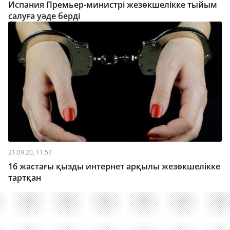
Испания Премьер-министрі жезөкшелікке тыйым
салуға уәде берді
21.09.20, 11:57
16 жастағы қызды интернет арқылы жезөкшелікке
тартқан