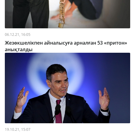
06.12.21, 16:05
Жезөкшелікпен айналысуға арналған 53 «притон»
анықталды
19.10.21, 15:07