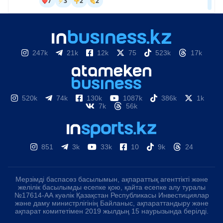
247k
21k
12k
75
523k
17k
520k
74k
130k
1087k
386k
1k
7k
56k
851
3k
33k
10
9k
24
Мерзімді баспасөз басылымын, ақпараттық агенттікті және
желілік басылымды есепке қою, қайта есепке алу туралы
№17614-АА куәлік Қазақстан Республикасы Инвестициялар
және даму министрлігінің Байланыс, ақпараттандыру және
ақпарат комитетімен 2019 жылдың 15 наурызында берілді.