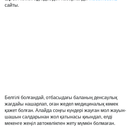
сайты.
Белгілі болғандай, отбасыдағы баланың денсаулық
жағдайы нашарлап, оған жедел медициналық көмек
қажет болған. Алайда соңғы күндері жауған мол жауын-
шашын салдарынан жол қатынасы қиындап, елді
мекенге жеңіл автокөлікпен жету мүмкін болмаған.