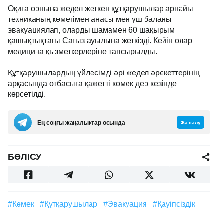
Оқиға орнына жедел жеткен құтқарушылар арнайы
техниканың көмегімен анасы мен үш баланы
эвакуациялап, оларды шамамен 60 шақырым
қашықтықтағы Сағыз ауылына жеткізді. Кейін олар
медицина қызметкерлеріне тапсырылды.
Құтқарушылардың үйлесімді әрі жедел әрекеттерінің
арқасында отбасыға қажетті көмек дер кезінде
көрсетілді.
Ең соңғы жаңалықтар осында
Жазылу
БӨЛІСУ
#көмек
#құтқарушылар
#эвакуация
#қауіпсіздік