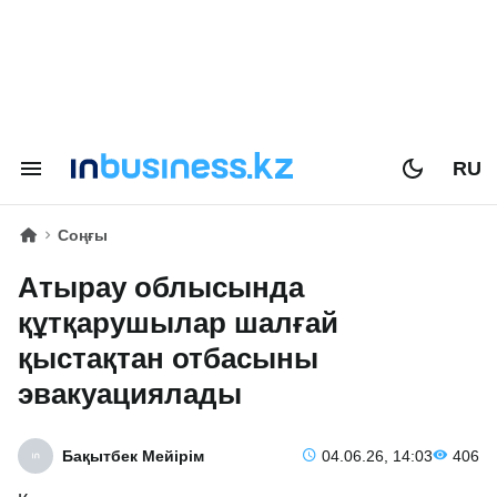
RU
Соңғы
Атырау облысында
құтқарушылар шалғай
қыстақтан отбасыны
эвакуациялады
Бақытбек Мейірім
04.06.26, 14:03
406