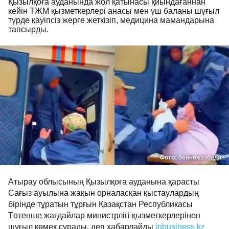
Қызылқоға ауданында жол қатынасы қиындағаннан
кейін ТЖМ қызметкерлері анасы мен үш баланы шұғыл
түрде қауіпсіз жерге жеткізіп, медицина мамандарына
тапсырды.
Фото:
бейнежазбадан
Атырау облысының Қызылқоға ауданына қарасты
Сағыз ауылына жақын орналасқан қыстаулардың
бірінде тұратын тұрғын Қазақстан Республикасы
Төтенше жағдайлар министрлігі қызметкерлерінен
шұғыл көмек сұрады, деп хабарлайды
inbusiness.kz