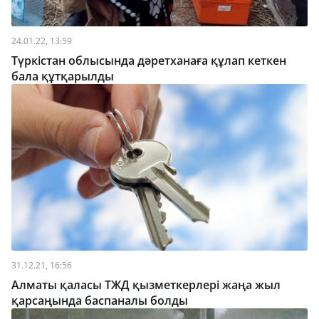
24.01.22, 13:59
Түркістан облысында дәретханаға құлап кеткен
бала құтқарылды
31.12.21, 16:56
Алматы қаласы ТЖД қызметкерлері жаңа жыл
қарсаңында баспаналы болды