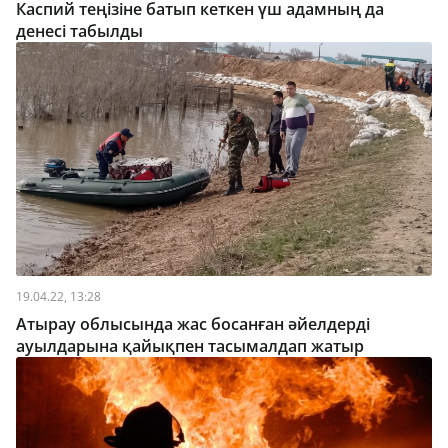
Каспий теңізіне батып кеткен үш адамның да
денесі табылды
19.04.22, 13:28
Атырау облысында жас босанған әйелдерді
ауылдарына қайықпен тасымалдап жатыр