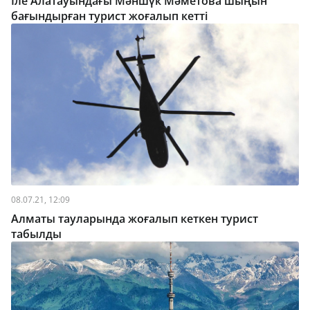
Іле Алатауындағы Мәншүк Мәметова шыңын
бағындырған турист жоғалып кетті
08.07.21, 12:09
Алматы тауларында жоғалып кеткен турист
табылды