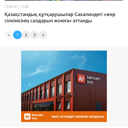
13.05.21, 17:02
Қазақстандық құтқарушылар Сахалиндегі «жер
сілкінісінің салдарын жоюға» аттанды
«
1
2
3
»