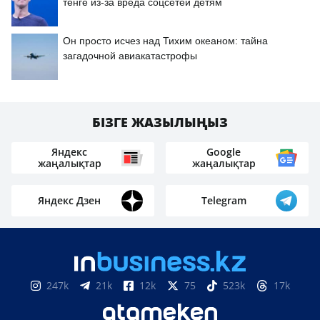
тенге из-за вреда соцсетей детям
Он просто исчез над Тихим океаном: тайна
загадочной авиакатастрофы
БІЗГЕ ЖАЗЫЛЫҢЫЗ
Яндекс
Google
жаңалықтар
жаңалықтар
Яндекс Дзен
Telegram
247k
21k
12k
75
523k
17k