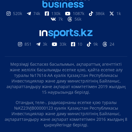
520k
74k
130k
1087k
386k
1k
7k
56k
851
3k
33k
10
9k
24
Мерзімді баспасөз басылымын, ақпараттық агенттікті
және желілік басылымды есепке қою, қайта есепке алу
туралы №17614-АА куәлік Қазақстан Республикасы
Инвестициялар және даму министрлігінің Байланыс,
ақпараттандыру және ақпарат комитетімен 2019 жылдың
15 наурызында берілді.
Отандық теле-, радиоарнаны есепке қою туралы
№KZ23VJB00000123 куәлік Қазақстан Республикасы
Инвестициялар және даму министрлігінің Байланыс,
ақпараттандыру және ақпарат комитетімен 2016 жылдың 8
қыркүйегінде берілді.