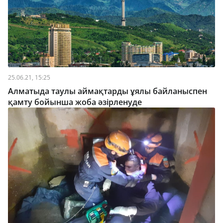
25.06.21, 15:25
Алматыда таулы аймақтарды ұялы байланыспен
қамту бойынша жоба әзірленуде