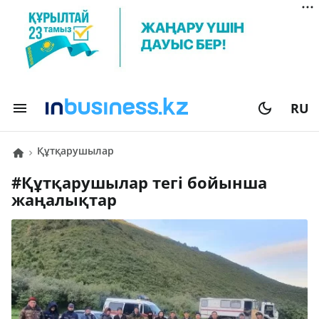
RU
құтқарушылар
#
құтқарушылар
тегі бойынша
жаңалықтар