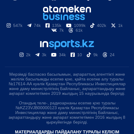
547k
74k
135k
1099k
402k
1k
7k
61k
2k
3k
34k
10
9k
24
Мерзімді баспасөз басылымын, ақпараттық агенттікті және
желілік басылымды есепке қою, қайта есепке алу туралы
№17614-АА куәлік Қазақстан Республикасы Инвестициялар
және даму министрлігінің Байланыс, ақпараттандыру және
ақпарат комитетімен 2019 жылдың 15 наурызында берілді.
Отандық теле-, радиоарнаны есепке қою туралы
№KZ23VJB00000123 куәлік Қазақстан Республикасы
Инвестициялар және даму министрлігінің Байланыс,
ақпараттандыру және ақпарат комитетімен 2016 жылдың 8
қыркүйегінде берілді.
МАТЕРИАЛДАРДЫ ПАЙДАЛАНУ ТУРАЛЫ КЕЛІСІМ