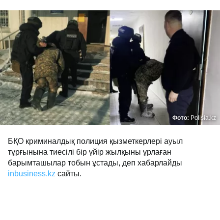
Фото:
Polisia.kz
БҚО криминалдық полиция қызметкерлері ауыл
тұрғынына тиесілі бір үйір жылқыны ұрлаған
барымташылар тобын ұстады, деп хабарлайды
inbusiness.kz
cайты.