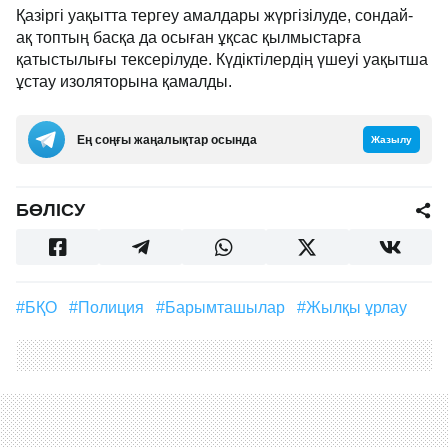
Қазіргі уақытта тергеу амалдары жүргізілуде, сондай-
ақ топтың басқа да осыған ұқсас қылмыстарға
қатыстылығы тексерілуде. Күдіктілердің үшеуі уақытша
ұстау изоляторына қамалды.
Ең соңғы жаңалықтар осында
Жазылу
БӨЛІСУ
#БҚО
#полиция
#барымташылар
#жылқы ұрлау