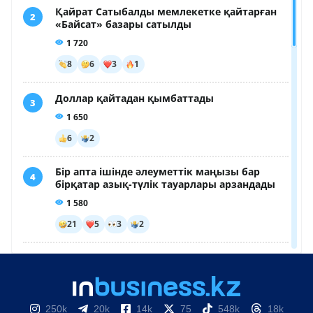
250k
20k
14k
75
548k
18k