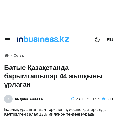
RU
Соңғы
Батыс Қазақстанда
барымташылар 44 жылқыны
ұрлаған
Айдана Абаева
23.01.25, 14:41
500
Барлық ұрланған мал тәркіленіп, иесіне қайтарылды.
Келтірілген залал 17,6 миллион теңгені құрады.