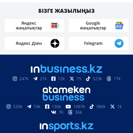
БІЗГЕ ЖАЗЫЛЫҢЫЗ
Яндекс
Google
жаңалықтар
жаңалықтар
Яндекс Дзен
Telegram
247k
21k
12k
75
523k
17k
520k
74k
130k
1087k
386k
1k
7k
56k