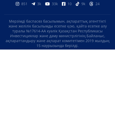
851
3k
33k
10
9k
24
Мерзімді баспасөз басылымын, ақпараттық агенттікті
және желілік басылымды есепке қою, қайта есепке алу
туралы №17614-АА куәлік Қазақстан Республикасы
Инвестициялар және даму министрлігінің Байланыс,
ақпараттандыру және ақпарат комитетімен 2019 жылдың
15 наурызында берілді.
Отандық теле-, радиоарнаны есепке қою туралы
№KZ23VJB00000123 куәлік Қазақстан Республикасы
Инвестициялар және даму министрлігінің Байланыс,
ақпараттандыру және ақпарат комитетімен 2016 жылдың 8
қыркүйегінде берілді.
МАТЕРИАЛДАРДЫ ПАЙДАЛАНУ ТУРАЛЫ КЕЛІСІМ
БІЗ ТУРАЛЫ
БАЙЛАНЫСТАР
ЖОБАЛАР
БОС ЖҰМЫС ОРЫНДАРЫ
РЕЙТИНГТЕР