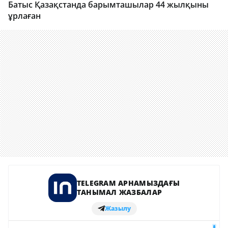
Батыс Қазақстанда барымташылар 44 жылқыны
ұрлаған