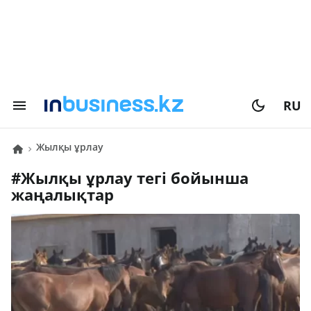
RU
жылқы ұрлау
#
жылқы ұрлау
тегі бойынша
жаңалықтар