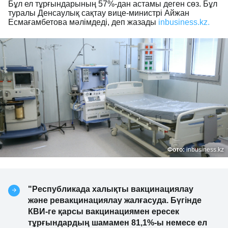
Бұл ел тұрғындарының 57%-дан астамы деген сөз. Бұл
туралы Денсаулық сақтау вице-министрі Айжан
Есмағамбетова мәлімдеді, деп жазады
inbusiness.kz.
Фото:
inbusiness.kz
"Республикада халықты вакцинациялау
және ревакцинациялау жалғасуда. Бүгінде
КВИ-ге қарсы вакцинациямен ересек
тұрғындардың шамамен 81,1%-ы немесе ел