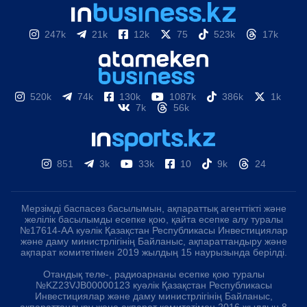
247k
21k
12k
75
523k
17k
520k
74k
130k
1087k
386k
1k
7k
56k
851
3k
33k
10
9k
24
Мерзімді баспасөз басылымын, ақпараттық агенттікті және
желілік басылымды есепке қою, қайта есепке алу туралы
№17614-АА куәлік Қазақстан Республикасы Инвестициялар
және даму министрлігінің Байланыс, ақпараттандыру және
ақпарат комитетімен 2019 жылдың 15 наурызында берілді.
Отандық теле-, радиоарнаны есепке қою туралы
№KZ23VJB00000123 куәлік Қазақстан Республикасы
Инвестициялар және даму министрлігінің Байланыс,