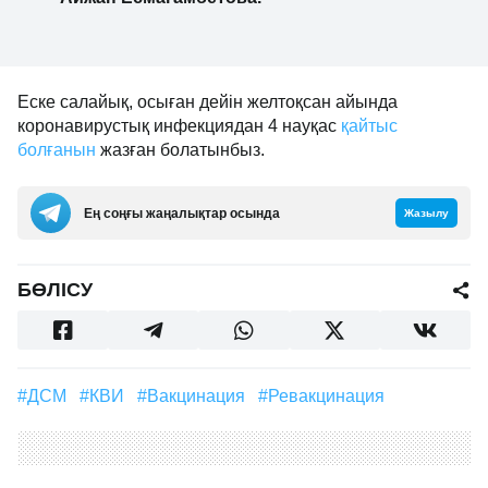
Еске салайық, осыған дейін желтоқсан айында
коронавирустық инфекциядан 4 науқас
қайтыс
болғанын
жазған болатынбыз.
Ең соңғы жаңалықтар осында
Жазылу
БӨЛІСУ
#ДСМ
#КВИ
#Вакцинация
#Ревакцинация