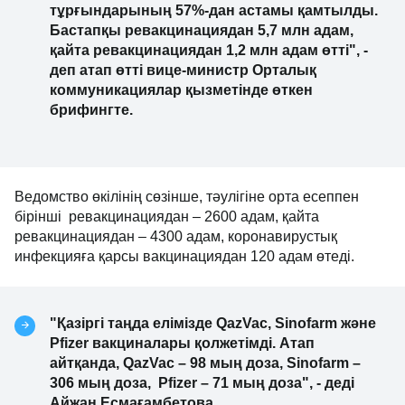
тұрғындарының 57%-дан астамы қамтылды.
Бастапқы ревакцинациядан 5,7 млн адам,
қайта ревакцинациядан 1,2 млн адам өтті", -
деп атап өтті вице-министр Орталық
коммуникациялар қызметінде өткен
брифингте.
Ведомство өкілінің сөзінше, тәулігіне орта есеппен
бірінші ревакцинациядан – 2600 адам, қайта
ревакцинациядан – 4300 адам, коронавирустық
инфекцияға қарсы вакцинациядан 120 адам өтеді.
"Қазіргі таңда елімізде QazVac, Sinofarm және
Pfizer вакциналары қолжетімді. Атап
айтқанда, QazVac – 98 мың доза, Sinofarm –
306 мың доза, Pfizer – 71 мың доза", - деді
Айжан Есмағамбетова.