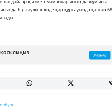
ше жағдайлар қызметі мамандарының да жұмысы
сында бір тәулік ішінде қар құрсауында қалған 6
ялады.
А ҚОСЫЛЫҢЫЗ
Жазылу
еринбург