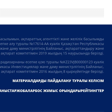
басылымын, ақпараттық агенттікті және желілік басылымды
сепке алу туралы №17614-АА куәлік Қазақстан Республикасы
және даму министрлігінің Байланыс, ақпараттандыру және
ақпарат комитетімен 2019 жылдың 15 наурызында берілді.
 радиоарнаны есепке қою туралы №KZ23VJB00000123 куәлік
икасы Инвестициялар және даму министрлігінің Байланыс,
ақпарат комитетімен 2016 жылдың 8 қыркүйегінде берілді.
МАТЕРИАЛДАРДЫ ПАЙДАЛАНУ ТУРАЛЫ КЕЛІСІМ
АНЫСТАР
ЖОБАЛАР
БОС ЖҰМЫС ОРЫНДАРЫ
РЕЙТИНГТЕР