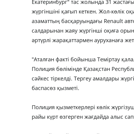
Екатеринбург" тас жолында 31 жастағы 
жүргіншіні қағып кеткен. Жол-көлік оқ
азаматтың басқаруындағы Renault авт
салдарынан жаяу жүргінші оқиға орыны
әртүрлі жарақаттармен ауруханаға жетк
"Аталған факті бойынша Теміртау қал
Полиция бөлімінде Қазақстан Республ
сәйкес тіркелді. Тергеу амалдары жүрг
баспасөз қызметі.
Полиция қызметкерлері көлік жүргізу
райы күрт өзгерген жағдайда алыс са