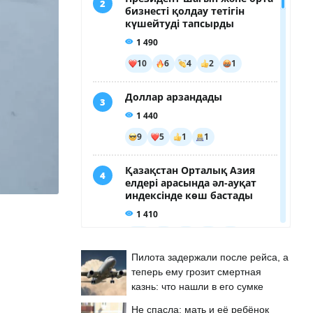
Пилота задержали после рейса, а
теперь ему грозит смертная
казнь: что нашли в его сумке
Не спасла: мать и её ребёнок