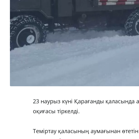
23 наурыз күні Қарағанды қаласында 
оқиғасы тіркелді.
Теміртау қаласының аумағынан өтеті