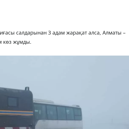
иғасы салдарынан 3 адам жарақат алса, Алматы –
м көз жұмды.