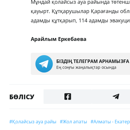
Мұндай қолайсыз ауа райында төтен
қауырт. Құтқарушылар Қарағанды облы
адамды құтқарып, 114 адамды эвакуци
Арайлым Еркебаева
БІЗДІҢ ТЕЛЕГРАМ АРНАМЫЗҒ
Ең соңғы жаңалықтар осында
БӨЛІСУ
#қолайсыз ауа райы
#жол апаты
#Алматы - Екат