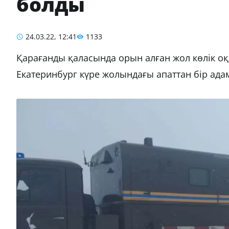
болды
24.03.22, 12:41
1133
Қарағанды қаласында орын алған жол көлік оқ
Екатеринбург күре жолындағы апаттан бір ада