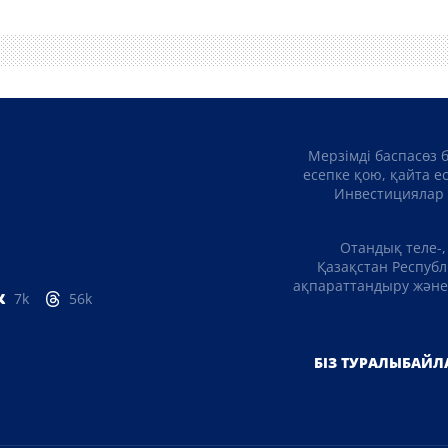
Мерзімді баспасөз 
есепке қою, қайта е
Инвестициялар 
Отандық теле-,
Қазақстан Республ
ақпараттандыру және 
7k
56k
БІЗ ТУРАЛЫ
БАЙЛ