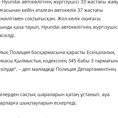
Hyundai автокөлігінің жүргізушісі 33 жастағы жая
иғасынан кейін аталған автокөлік 37 жастағы
окөлігімен соқтығысқан. Жол-көлік оқиғасы
нда қаза тауып, Hyundai автокөлігінің жүргізушіс
ізілді.
алық Полиция басқармасына қарасты Ескіқалалық
икасы Қылмыстық кодексінің 345 бабы 3 тармағын
ізілуде", – деп мәлімдеді Полиция Департаментінің
шілерден сақтық шараларын қатаң ұстанып, ауа
парларға шықпауларын ескертеді.