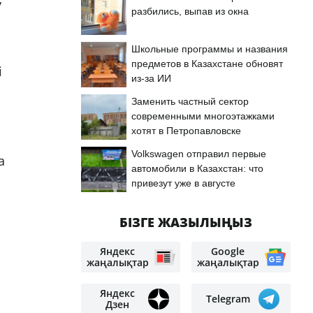
у
разбились, выпав из окна
Школьные программы и названия
предметов в Казахстане обновят
і
из-за ИИ
Заменить частный сектор
современными многоэтажками
хотят в Петропавловске
Volkswagen отправил первые
а
автомобили в Казахстан: что
привезут уже в августе
БІЗГЕ ЖАЗЫЛЫҢЫЗ
Яндекс
Google
жаңалықтар
жаңалықтар
Яндекс
Telegram
Дзен