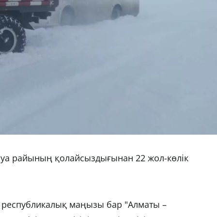
ауа райының қолайсыздығынан 22 жол-көлік
н республикалық маңызы бар "Алматы –