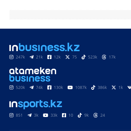
247k
21k
12k
75
523k
17k
520k
74k
130k
1087k
386k
1k
851
3k
33k
10
9k
24