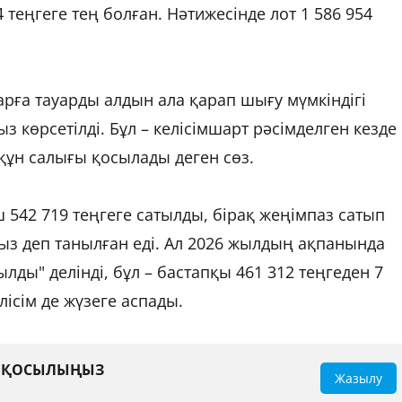
 теңгеге тең болған. Нәтижесінде лот 1 586 954 
ға тауарды алдын ала қарап шығу мүмкіндігі 
з көрсетілді. Бұл – келісімшарт рәсімделген кезде 
құн салығы қосылады деген сөз. 
42 719 теңгеге сатылды, бірақ жеңімпаз сатып 
з деп танылған еді. Ал 2026 жылдың ақпанында 
лды" делінді, бұл – бастапқы 461 312 теңгеден 7 
лісім де жүзеге аспады. 
А ҚОСЫЛЫҢЫЗ
Жазылу