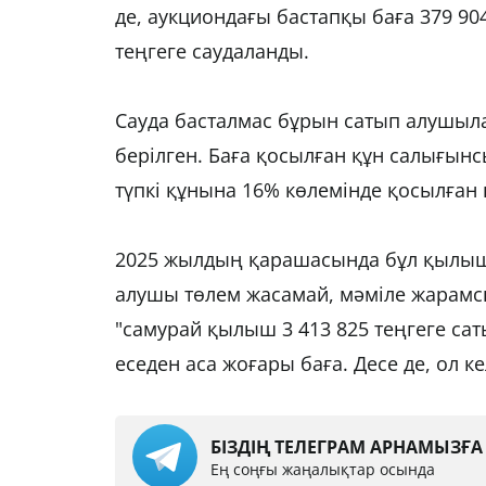
де, аукциондағы бастапқы баға 379 904
теңгеге саудаланды. 
Сауда басталмас бұрын сатып алушылар
берілген. Баға қосылған құн салығынсы
түпкі құнына 16% көлемінде қосылған 
2025 жылдың қарашасында бұл қылыш 5
алушы төлем жасамай, мәміле жарамсы
"самурай қылыш 3 413 825 теңгеге саты
еседен аса жоғары баға. Десе де, ол ке
БІЗДІҢ ТЕЛЕГРАМ АРНАМЫЗҒ
Ең соңғы жаңалықтар осында