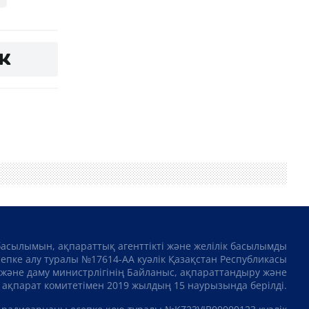
басылымын, ақпараттық агенттікті және желілік басылымды
сепке алу туралы №17614-АА куәлік Қазақстан Республикасы
және даму министрлігінің Байланыс, ақпараттандыру және
ақпарат комитетімен 2019 жылдың 15 наурызында берілді.