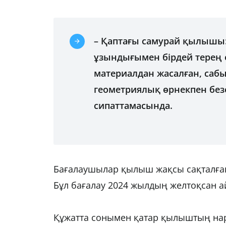
– Қаптағы самурай қылышы: 
ұзындығымен бірдей терең е
материалдан жасалған, сабы 
геометриялық өрнекпен безен
сипаттамасында.
Бағалаушылар қылыш жақсы сақталғаны
Бұл бағалау 2024 жылдың желтоқсан а
Құжатта сонымен қатар қылыштың нарық