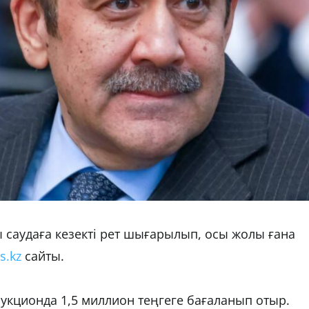
 саудаға кезекті рет шығарылып, осы жолы ғана 
s.kz
 сайты.
 аукционда 1,5 миллион теңгеге бағаланып отыр. 