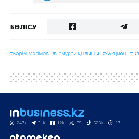
БӨЛІСУ
#Кәрім Мәсімов
#самурай қылышы
#аукцион
#
247k
21k
12k
75
523k
17k