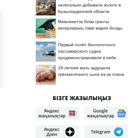
нелегально добывала золото в
Кызылординской области
Мемлекеттік білім гранты
иегерлерінің тізімі жария болды
Первый полёт беспилотного
пассажирского судна
продемонстрировали в небе
Астаны
18-летняя мать задушила
трёхмесячного сына из-за плача
БІЗГЕ ЖАЗЫЛЫҢЫЗ
Яндекс
Google
жаңалықтар
жаңалықтар
Яндекс
Telegram
Дзен