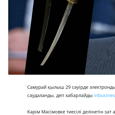
Самурай қылыш 29 сәуірде электронды
саудаланды, деп хабарлайды 
inbusines
Кәрім Мәсімовке тиесілі делінетін зат