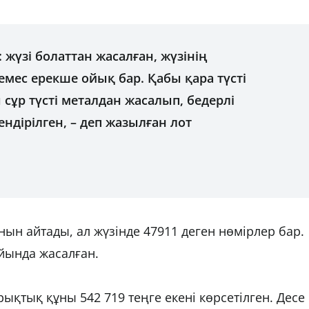
жүзі болаттан жасалған, жүзінің 
мес ерекше ойық бар. Қабы қара түсті 
сұр түсті металдан жасалып, бедерлі 
дірілген, – деп жазылған лот 
н айтады, ал жүзінде 47911 деген нөмірлер бар. 
йында жасалған. 
тық құны 542 719 теңге екені көрсетілген. Десе 