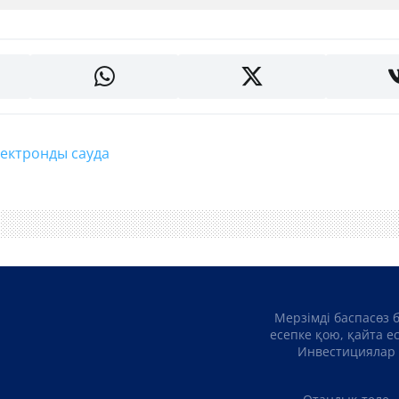
электронды сауда
Мерзімді баспасөз 
есепке қою, қайта е
Инвестициялар 