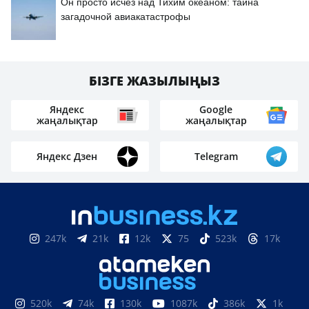
Он просто исчез над Тихим океаном: тайна
загадочной авиакатастрофы
БІЗГЕ ЖАЗЫЛЫҢЫЗ
Яндекс
Google
жаңалықтар
жаңалықтар
Яндекс Дзен
Telegram
247k
21k
12k
75
523k
17k
520k
74k
130k
1087k
386k
1k