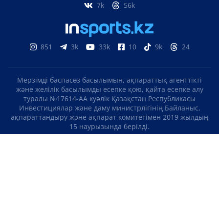
7k
56k
851
3k
33k
10
9k
24
Мерзімді баспасөз басылымын, ақпараттық агенттікті
және желілік басылымды есепке қою, қайта есепке алу
туралы №17614-АА куәлік Қазақстан Республикасы
Инвестициялар және даму министрлігінің Байланыс,
ақпараттандыру және ақпарат комитетімен 2019 жылдың
15 наурызында берілді.
Отандық теле-, радиоарнаны есепке қою туралы
№KZ23VJB00000123 куәлік Қазақстан Республикасы
Инвестициялар және даму министрлігінің Байланыс,
ақпараттандыру және ақпарат комитетімен 2016 жылдың 8
қыркүйегінде берілді.
МАТЕРИАЛДАРДЫ ПАЙДАЛАНУ ТУРАЛЫ КЕЛІСІМ