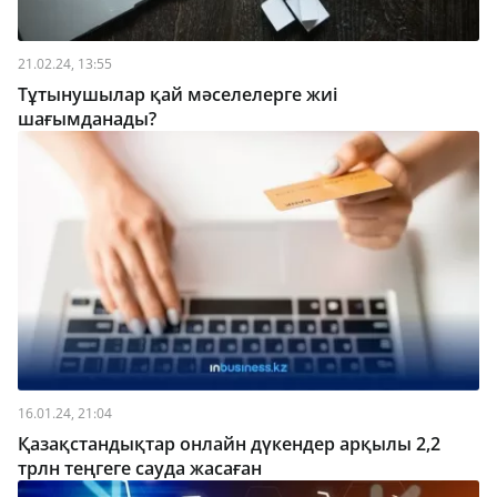
21.02.24, 13:55
Тұтынушылар қай мәселелерге жиі
шағымданады?
16.01.24, 21:04
Қазақстандықтар онлайн дүкендер арқылы 2,2
трлн теңгеге сауда жасаған