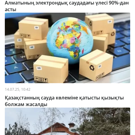
Алматының электрондық саудадағы үлесі 90%-дан
асты
14.07.25, 10:42
Қазақстанның сауда көлеміне қатысты қызықты
болжам жасалды