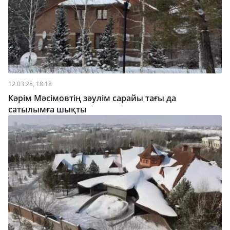
12.03.25, 18:18
Кәрім Мәсімовтің зәулім сарайы тағы да
сатылымға шықты