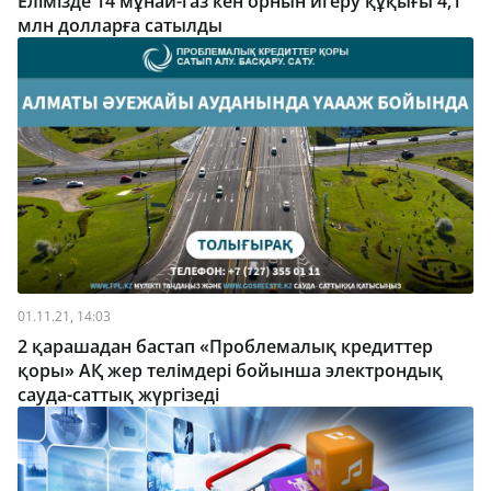
Елімізде 14 мұнай-газ кен орнын игеру құқығы 4,1
млн долларға сатылды
01.11.21, 14:03
2 қарашадан бастап «Проблемалық кредиттер
қоры» АҚ жер телімдері бойынша электрондық
сауда-саттық жүргізеді