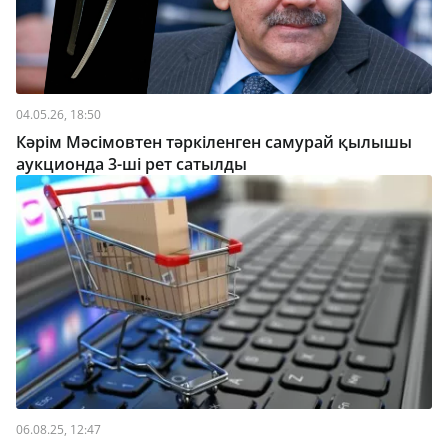
04.05.26, 18:50
Кәрім Мәсімовтен тәркіленген самурай қылышы
аукционда 3-ші рет сатылды
06.08.25, 12:47