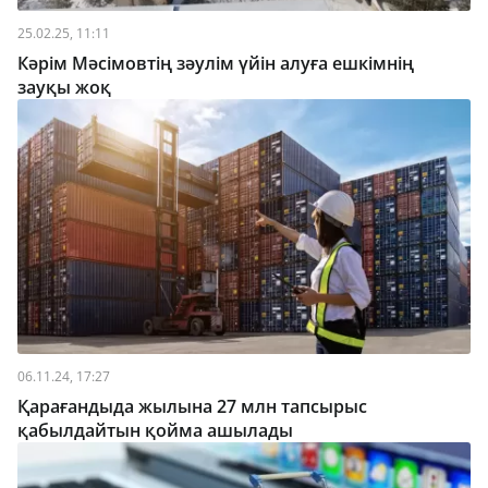
25.02.25, 11:11
Кәрім Мәсімовтің зәулім үйін алуға ешкімнің
зауқы жоқ
06.11.24, 17:27
Қарағандыда жылына 27 млн тапсырыс
қабылдайтын қойма ашылады