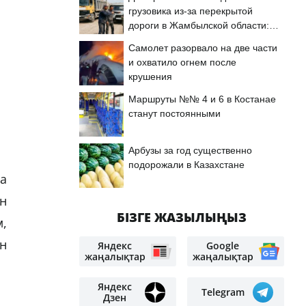
грузовика из-за перекрытой
дороги в Жамбылской области:
подробности
Самолет разорвало на две части
и охватило огнем после
крушения
Маршруты №№ 4 и 6 в Костанае
станут постоянными
Арбузы за год существенно
подорожали в Казахстане
да
н
БІЗГЕ ЖАЗЫЛЫҢЫЗ
м,
н
Яндекс
Google
жаңалықтар
жаңалықтар
Яндекс
Telegram
Дзен