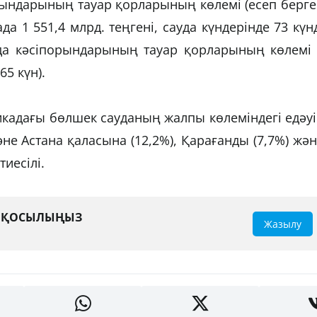
рындарының тауар қорларының көлемі (есеп берг
 1 551,4 млрд. теңгені, сауда күндерінде 73 күн
да кәсіпорындарының тауар қорларының көлемі 
65 күн).
кадағы бөлшек сауданың жалпы көлеміндегі едәу
не Астана қаласына (12,2%), Қарағанды (7,7%) жә
иесілі.
А ҚОСЫЛЫҢЫЗ
Жазылу