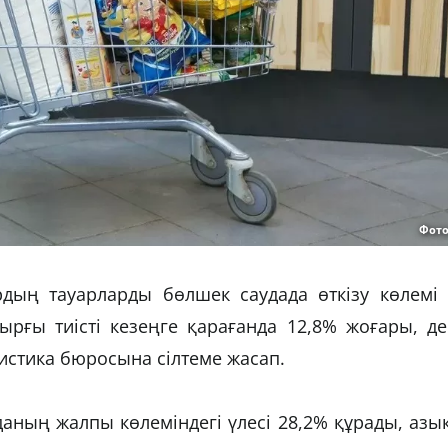
Фото
дың тауарларды бөлшек саудада өткізу көлемі 
ырғы тиісті кезеңге қарағанда 12,8% жоғары, д
тистика бюросына сілтеме жасап.
аның жалпы көлеміндегі үлесі 28,2% құрады, азы