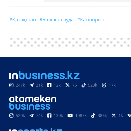
#Қазақстан
#Бөлшек сауда
#кәсіпорын
247k
21k
12k
75
523k
17k
520k
74k
130k
1087k
386k
1k