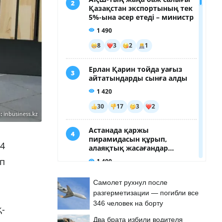
:
inbusiness.kz
4
еп
Самолет рухнул после
разгерметизации — погибли все
346 человек на борту
қ-
Два брата избили водителя