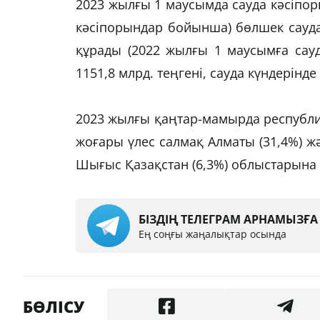
2023 жылғы 1 маусымда сауда кәсіпо
кәсіпорындар бойынша) бөлшек саудада
құрады (2022 жылғы 1 маусымға сау
1151,8 млрд. теңгені, сауда күндерінде 
2023 жылғы қаңтар-мамырда республи
жоғары үлес салмақ Алматы (31,4%) жә
Шығыс Қазақстан (6,3%) облыстарына т
БІЗДІҢ ТЕЛЕГРАМ АРНАМЫЗҒ
Ең соңғы жаңалықтар осында
БӨЛІСУ