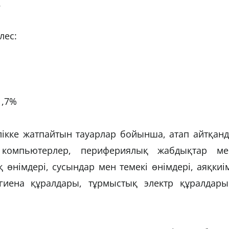
.
үлес:
71,7%
үлікке жатпайтын тауарлар бойынша, атап айтқан
 компьютерлер, перифериялық жабдықтар ме
 өнімдері, сусындар мен темекі өнімдері, аяқкиі
гиена құралдары, тұрмыстық электр құралдары