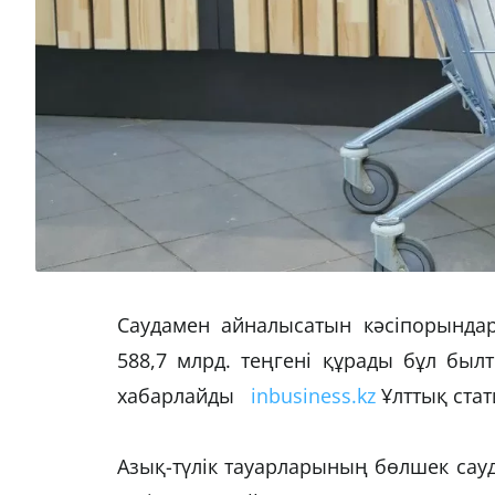
Саудамен айналысатын кәсіпорындар
588,7 млрд. теңгені құрады бұл былт
хабарлайды
inbusiness.kz
Ұлттық ста
Азық-түлік тауарларының бөлшек сауд