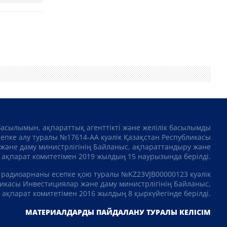
басылымын, ақпараттық агенттікті және желілік басылымды
сепке алу туралы №17614-АА куәлік Қазақстан Республикасы
және даму министрлігінің Байланыс, ақпараттандыру және
ақпарат комитетімен 2019 жылдың 15 наурызында берілді.
 радиоарнаны есепке қою туралы №KZ23VJB00000123 куәлік
икасы Инвестициялар және даму министрлігінің Байланыс,
ақпарат комитетімен 2016 жылдың 8 қыркүйегінде берілді.
МАТЕРИАЛДАРДЫ ПАЙДАЛАНУ ТУРАЛЫ КЕЛІСІМ