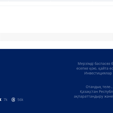
Мерзімді баспасөз 
есепке қою, қайта е
Инвестициялар 
Отандық теле-,
Қазақстан Республ
ақпараттандыру және 
7k
56k