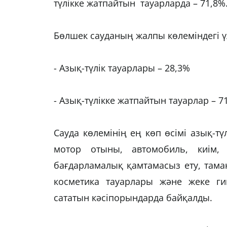
түлікке жатпайтын тауарларда – 71,8%
Бөлшек сауданың жалпы көлеміндегі 
- Азық-түлік тауарлары – 28,3%
- Азық-түлікке жатпайтын тауарлар – 
Сауда көлемінің ең көп өсімі азық-т
мотор отыны, автомобиль, киім,
бағдарламалық қамтамасыз ету, тамақ
косметика тауарлары және жеке ги
сататын кәсіпорындарда байқалды.