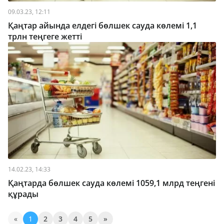
09.03.23, 12:11
Қаңтар айында елдегі бөлшек сауда көлемі 1,1
трлн теңгеге жетті
14.02.23, 14:33
Қаңтарда бөлшек сауда көлемі 1059,1 млрд теңгені
құрады
«
1
2
3
4
5
»