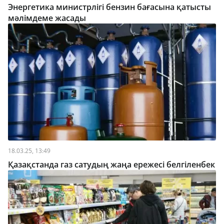
Энергетика министрлігі бензин бағасына қатысты
мәлімдеме жасады
18.03.25, 13:49
Қазақстанда газ сатудың жаңа ережесі белгіленбек