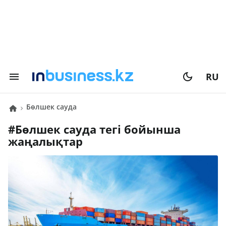
RU
Бөлшек сауда
#
Бөлшек сауда
тегі бойынша
жаңалықтар