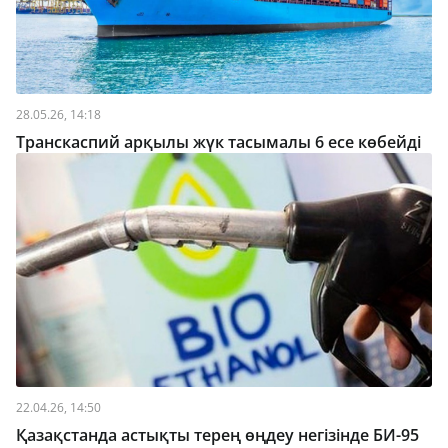
28.05.26, 14:18
Транскаспий арқылы жүк тасымалы 6 есе көбейді
22.04.26, 14:50
Қазақстанда астықты терең өңдеу негізінде БИ-95