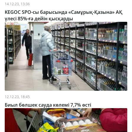
14.12.23, 13:36
KEGOC SPO-сы барысында «Самұрық-Қазына» АҚ
үлесі 85%-ға дейін қысқарды
12.12.23, 18:45
Биыл бөлшек сауда көлемі 7,7% өсті