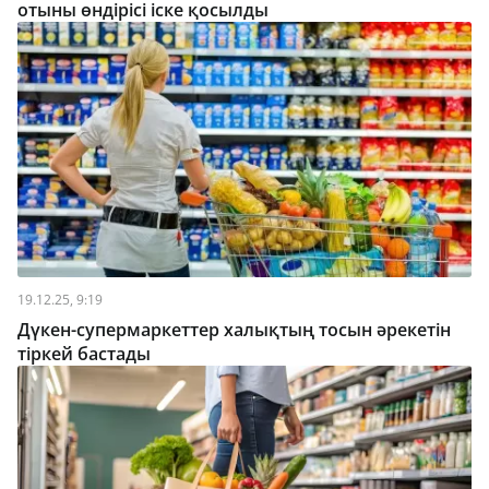
отыны өндірісі іске қосылды
19.12.25, 9:19
Дүкен-супермаркеттер халықтың тосын әрекетін
тіркей бастады