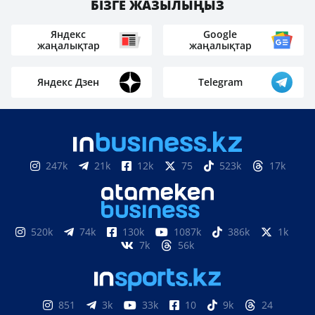
БІЗГЕ ЖАЗЫЛЫҢЫЗ
Яндекс
Google
жаңалықтар
жаңалықтар
Яндекс Дзен
Telegram
247k
21k
12k
75
523k
17k
520k
74k
130k
1087k
386k
1k
7k
56k
851
3k
33k
10
9k
24