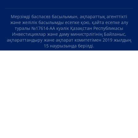
Мерзімді баспасөз басылымын, ақпараттық агенттікті
және желілік басылымды есепке қою, қайта есепке алу
туралы №17614-АА куәлік Қазақстан Республикасы
Инвестициялар және даму министрлігінің Байланыс,
ақпараттандыру және ақпарат комитетімен 2019 жылдың
15 наурызында берілді.
Отандық теле-, радиоарнаны есепке қою туралы
№KZ23VJB00000123 куәлік Қазақстан Республикасы
Инвестициялар және даму министрлігінің Байланыс,
ақпараттандыру және ақпарат комитетімен 2016 жылдың 8
қыркүйегінде берілді.
МАТЕРИАЛДАРДЫ ПАЙДАЛАНУ ТУРАЛЫ КЕЛІСІМ
БІЗ ТУРАЛЫ
БАЙЛАНЫСТАР
ЖОБАЛАР
БОС ЖҰМЫС ОРЫНДАРЫ
РЕЙТИНГТЕР
«Atameken Business» Медиахолдингі