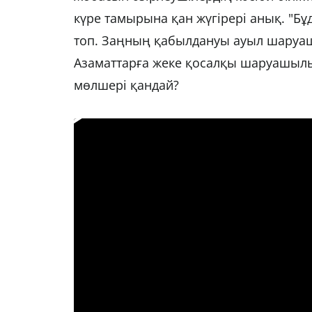
күре тамырына қан жүгірері анық. "Бұ
топ. Заңның қабылдануы ауыл шаруаш
Азаматтарға жеке қосалқы шаруашылық
мөлшері қандай?