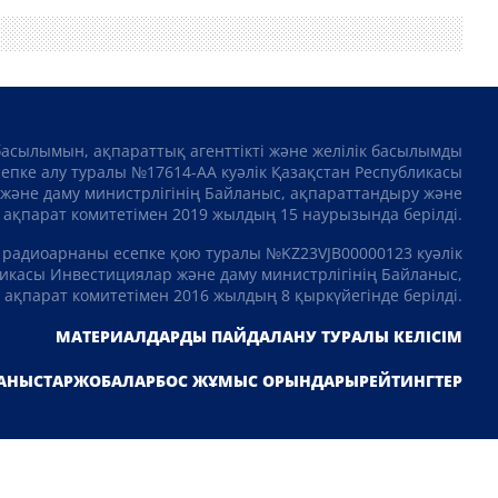
басылымын, ақпараттық агенттікті және желілік басылымды
сепке алу туралы №17614-АА куәлік Қазақстан Республикасы
және даму министрлігінің Байланыс, ақпараттандыру және
ақпарат комитетімен 2019 жылдың 15 наурызында берілді.
 радиоарнаны есепке қою туралы №KZ23VJB00000123 куәлік
икасы Инвестициялар және даму министрлігінің Байланыс,
ақпарат комитетімен 2016 жылдың 8 қыркүйегінде берілді.
МАТЕРИАЛДАРДЫ ПАЙДАЛАНУ ТУРАЛЫ КЕЛІСІМ
АНЫСТАР
ЖОБАЛАР
БОС ЖҰМЫС ОРЫНДАРЫ
РЕЙТИНГТЕР