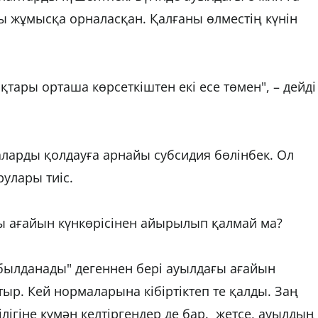
 жұмысқа орналасқан. Қалғаны өлместің күнін
тары орташа көрсеткіштен екі есе төмен", – дейді
аларды қолдауға арнайы субсидия бөлінбек. Ол
рулары тиіс.
ғы ағайын күнкөрісінен айырылып қалмай ма?
ылданады" дегеннен бері ауылдағы ағайын
тыр. Кей нормаларына кібіртіктеп те қалды. Заң
ілігіне күмән келтіргендер де бар. жетсе, ауылдың