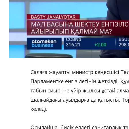
Салаға жауапты министр кеңесшісі Тө
Парламентке енгізілетінін жеткізді. Құ
табын сиыр, не үйір жылқы ұстай алм
шалғайдағы ауылдарға да қатысты. Төр
келеді.
Осылайша, билік елдегі санитарлық та