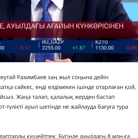
леутай Рахимбаев заң жыл соңына дейін
жатқа сәйкес, енді елдімекен ішінде отарлаған қой,
айсыз. Жаңа талап, қалалық жерден бастап
т-түлікті ауыл шетінде не жайлауда бағуға тура
лаптарды күшейтпек. Бүгінде ауылдағы 8 млн-ға