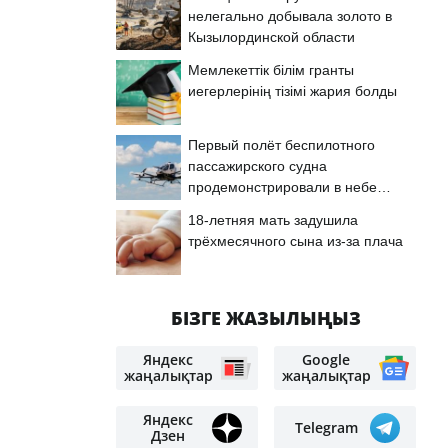
нелегально добывала золото в
Кызылординской области
Мемлекеттік білім гранты
иегерлерінің тізімі жария болды
Первый полёт беспилотного
пассажирского судна
продемонстрировали в небе
Астаны
18-летняя мать задушила
трёхмесячного сына из-за плача
БІЗГЕ ЖАЗЫЛЫҢЫЗ
Яндекс
Google
жаңалықтар
жаңалықтар
Яндекс
Telegram
Дзен