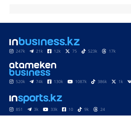
247k
21k
12k
75
523k
17k
520k
74k
130k
1087k
386k
1k
851
3k
33k
10
9k
24