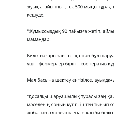
жуық ағайынның тек 500 мыңы тұрақты
кешуде.
"Жұмыссыздық 90 пайызға жетіп, айлық
мамандар.
Билік назарынан тыс қалған бұл шару
үшін фермерлер бірігіп кооператив құ
Мал басына шектеу енгізілсе, ауылда
"Қосалқы шаруашылық туралы заң қаб
мәселенің соңын күтіп, іштен тынып о
жобасын әзірлеушілердің кәсіби білікт