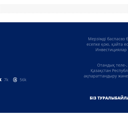
Мерзімді баспасөз 
есепке қою, қайта е
Инвестициялар 
Отандық теле-,
Қазақстан Республ
ақпараттандыру және 
7k
56k
БІЗ ТУРАЛЫ
БАЙЛ