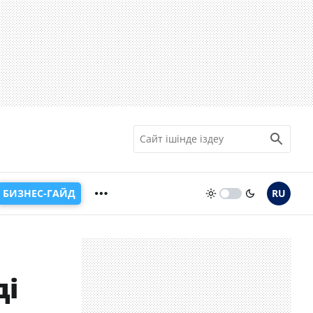
БИЗНЕС-ГАЙД
RU
ді