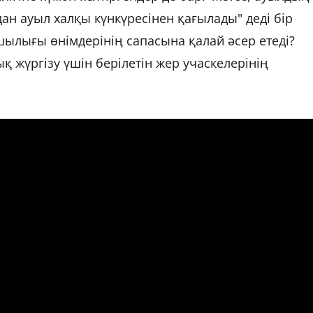
дан ауыл халқы күнкүресінен қағылады" деді бір
ылығы өнімдерінің сапасына қалай әсер етеді?
 жүргізу үшін берілетін жер учаскелерінің