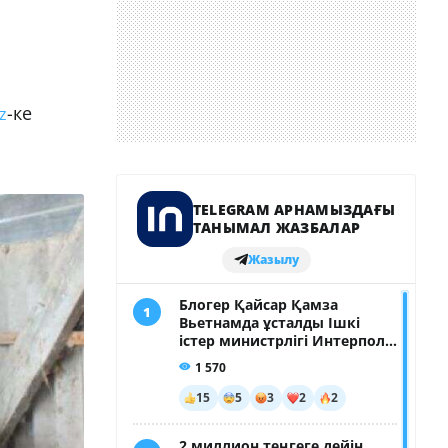
-ке
kz