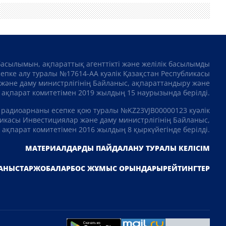
басылымын, ақпараттық агенттікті және желілік басылымды
сепке алу туралы №17614-АА куәлік Қазақстан Республикасы
және даму министрлігінің Байланыс, ақпараттандыру және
ақпарат комитетімен 2019 жылдың 15 наурызында берілді.
 радиоарнаны есепке қою туралы №KZ23VJB00000123 куәлік
икасы Инвестициялар және даму министрлігінің Байланыс,
ақпарат комитетімен 2016 жылдың 8 қыркүйегінде берілді.
МАТЕРИАЛДАРДЫ ПАЙДАЛАНУ ТУРАЛЫ КЕЛІСІМ
АНЫСТАР
ЖОБАЛАР
БОС ЖҰМЫС ОРЫНДАРЫ
РЕЙТИНГТЕР