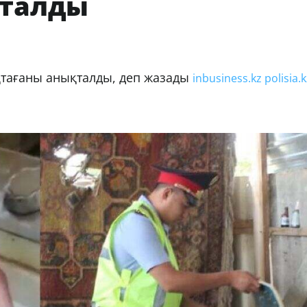
сталды
ақтағаны анықталды, деп жазады
inbusiness.kz
polisia.