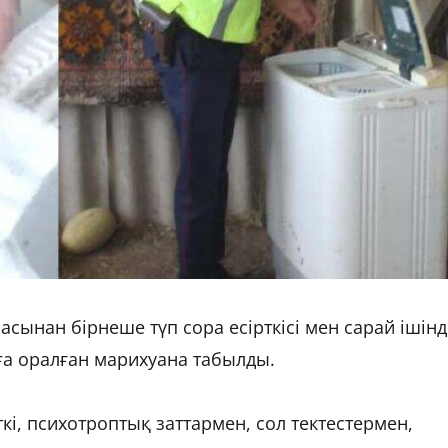
асынан бірнеше түп сора есірткісі мен сарай ішінд
ға оралған марихуана табылды.
ткі, психотроптық заттармен, сол тектестермен,