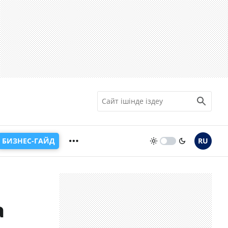
БИЗНЕС-ГАЙД
RU
а