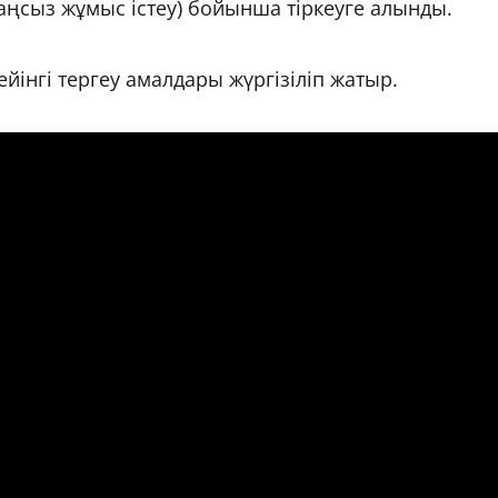
аңсыз жұмыс істеу) бойынша тіркеуге алынды.
дейінгі тергеу амалдары жүргізіліп жатыр.