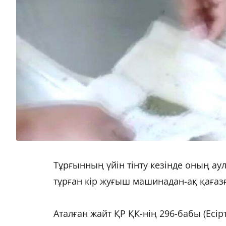
Тұрғынның үйін тінту кезінде оның аул
тұрған кір жуғыш машинадан-ақ қағаз
Аталған жайт ҚР ҚК-нің 296-бабы (Есір