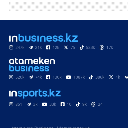
247k
21k
12k
75
523k
17k
520k
74k
130k
1087k
386k
1k
851
3k
33k
10
9k
24