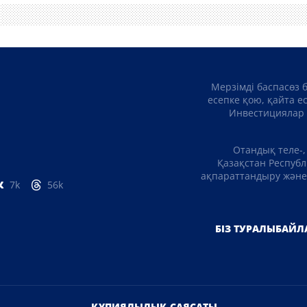
Мерзімді баспасөз 
есепке қою, қайта е
Инвестициялар 
Отандық теле-,
Қазақстан Республ
ақпараттандыру және 
7k
56k
БІЗ ТУРАЛЫ
БАЙЛ
ҚҰПИЯЛЫЛЫҚ САЯСАТЫ