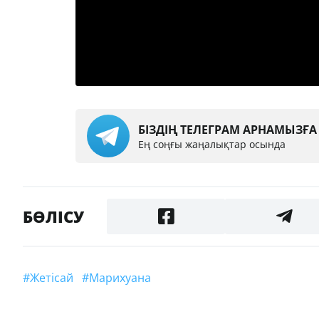
БІЗДІҢ ТЕЛЕГРАМ АРНАМЫЗҒ
Ең соңғы жаңалықтар осында
БӨЛІСУ
#Жетісай
#марихуана