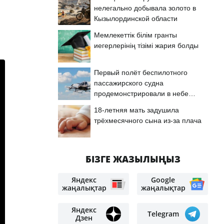
нелегально добывала золото в
Кызылординской области
Мемлекеттік білім гранты
иегерлерінің тізімі жария болды
Первый полёт беспилотного
пассажирского судна
продемонстрировали в небе
Астаны
18-летняя мать задушила
трёхмесячного сына из-за плача
БІЗГЕ ЖАЗЫЛЫҢЫЗ
Яндекс
Google
жаңалықтар
жаңалықтар
Яндекс
Telegram
Дзен