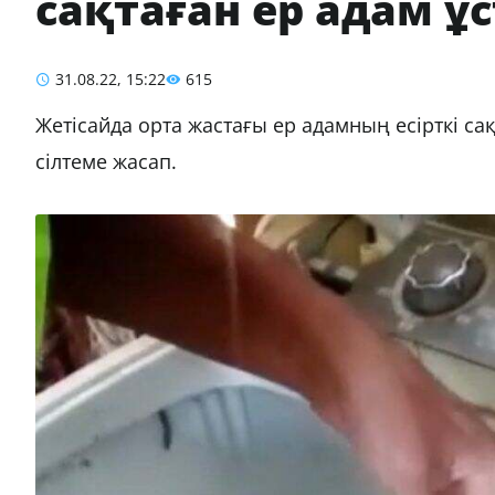
сақтаған ер адам ұ
31.08.22, 15:22
615
Жетісайда орта жастағы ер адамның есірткі с
сілтеме жасап.